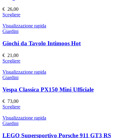
opzioni
possono
€
26,00
essere
Questo
Scegliere
scelte
prodotto
nella
ha
Visualizzazione rapida
pagina
più
Giardini
del
varianti.
prodotto
Le
Giochi da Tavolo Intimoos Hot
opzioni
possono
€
21,00
essere
Questo
Scegliere
scelte
prodotto
nella
ha
Visualizzazione rapida
pagina
più
Giardini
del
varianti.
prodotto
Le
Vespa Classica PX150 Mini Ufficiale
opzioni
possono
€
73,00
essere
Questo
Scegliere
scelte
prodotto
nella
ha
Visualizzazione rapida
pagina
più
Giardini
del
varianti.
prodotto
Le
LEGO Supersportivo Porsche 911 GT3 RS