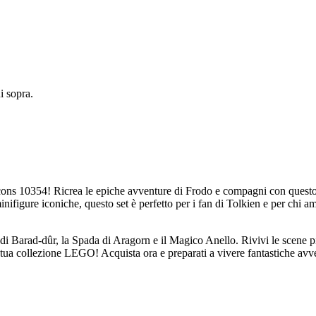
 sopra.
cons 10354! Ricrea le epiche avventure di Frodo e compagni con questo
inifigure iconiche, questo set è perfetto per i fan di Tolkien e per chi a
re di Barad-dûr, la Spada di Aragorn e il Magico Anello. Rivivi le scene p
 tua collezione LEGO! Acquista ora e preparati a vivere fantastiche avv