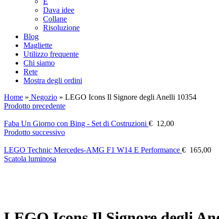
E
Dava idee
Collane
Risoluzione
Blog
Magliette
Utilizzo frequente
Chi siamo
Rete
Mostra degli ordini
Home
»
Negozio
»
LEGO Icons Il Signore degli Anelli 10354
Prodotto precedente
Faba Un Giorno con Bing - Set di Costruzioni
€
12,00
Prodotto successivo
LEGO Technic Mercedes-AMG F1 W14 E Performance
€
165,00
Scatola luminosa
LEGO Icons Il Signore degli Ane