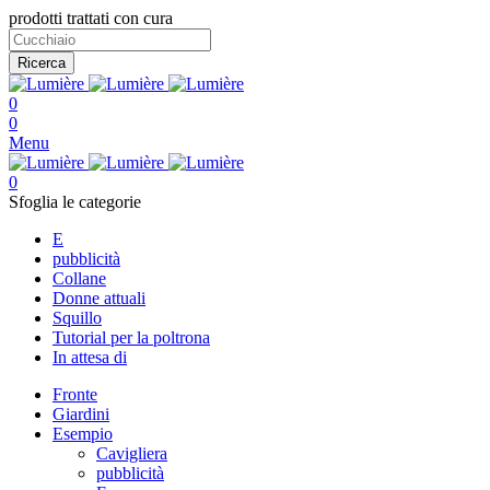
prodotti trattati con cura
Ricerca
0
0
Menu
0
Sfoglia le categorie
E
pubblicità
Collane
Donne attuali
Squillo
Tutorial per la poltrona
In attesa di
Fronte
Giardini
Esempio
Cavigliera
pubblicità