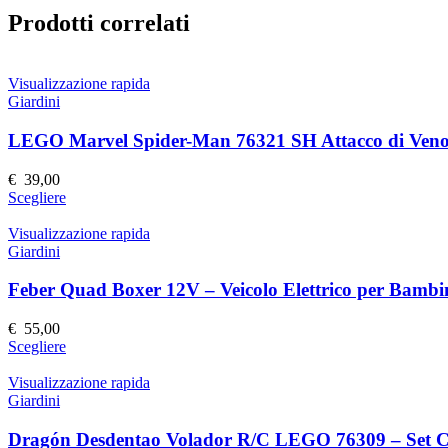
Prodotti correlati
Visualizzazione rapida
Giardini
LEGO Marvel Spider-Man 76321 SH Attacco di Ven
€
39,00
Questo
Scegliere
prodotto
ha
Visualizzazione rapida
più
Giardini
varianti.
Le
Feber Quad Boxer 12V – Veicolo Elettrico per Bambi
opzioni
possono
€
55,00
essere
Questo
Scegliere
scelte
prodotto
nella
ha
Visualizzazione rapida
pagina
più
Giardini
del
varianti.
prodotto
Le
Dragón Desdentao Volador R/C LEGO 76309 – Set Co