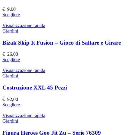
opzioni
possono
€
9,00
essere
Questo
Scegliere
scelte
prodotto
nella
ha
Visualizzazione rapida
pagina
più
Giardini
del
varianti.
prodotto
Le
Bizak Skip It Fusion – Gioco di Saltare e Girare
opzioni
possono
€
26,00
essere
Questo
Scegliere
scelte
prodotto
nella
ha
Visualizzazione rapida
pagina
più
Giardini
del
varianti.
prodotto
Le
Costruzione XXL 45 Pezzi
opzioni
possono
€
92,00
essere
Questo
Scegliere
scelte
prodotto
nella
ha
Visualizzazione rapida
pagina
più
Giardini
del
varianti.
prodotto
Le
Figura Heroes Goo Jit Zu – Serie 76309