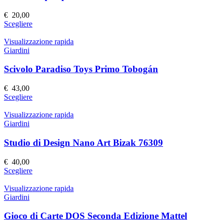
opzioni
possono
€
20,00
essere
Questo
Scegliere
scelte
prodotto
nella
ha
Visualizzazione rapida
pagina
più
Giardini
del
varianti.
prodotto
Le
Scivolo Paradiso Toys Primo Tobogán
opzioni
possono
€
43,00
essere
Questo
Scegliere
scelte
prodotto
nella
ha
Visualizzazione rapida
pagina
più
Giardini
del
varianti.
prodotto
Le
Studio di Design Nano Art Bizak 76309
opzioni
possono
€
40,00
essere
Questo
Scegliere
scelte
prodotto
nella
ha
Visualizzazione rapida
pagina
più
Giardini
del
varianti.
prodotto
Le
Gioco di Carte DOS Seconda Edizione Mattel