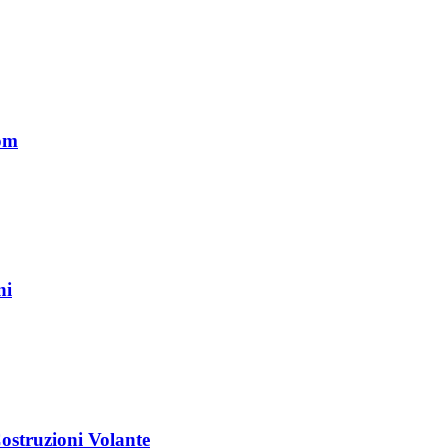
om
ni
struzioni Volante