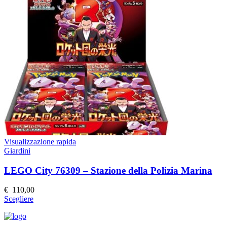
varianti.
Le
opzioni
possono
essere
scelte
nella
pagina
del
prodotto
Visualizzazione rapida
Giardini
LEGO City 76309 – Stazione della Polizia Marina
€
110,00
Questo
Scegliere
prodotto
ha
più