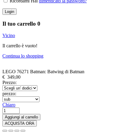
Ricordami Hai
dimenticato la password?
Login
Il tuo carrello
0
Vicino
Il carrello è vuoto!
Continua lo shopping
LEGO 76271 Batman: Batwing di Batman
€
349,00
Prezzo:
prezzo:
Chiaro
LEGO
76271
Aggiungi al carrello
Batman:
ACQUISTA ORA
Batwing
di