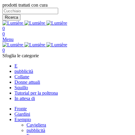
prodotti trattati con cura
Ricerca
0
0
Menu
0
Sfoglia le categorie
E
pubblicità
Collane
Donne attuali
Squillo
Tutorial per la poltrona
In attesa di
Fronte
Giardini
Esempio
Cavigliera
pubblicità