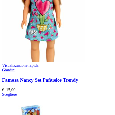
opzioni
possono
essere
scelte
nella
pagina
del
prodotto
Visualizzazione rapida
Giardini
Famosa Nancy Set Pañuelos Trendy
€
15,00
Questo
Scegliere
prodotto
ha
più
varianti.