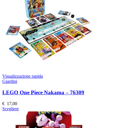
Le
opzioni
possono
essere
scelte
nella
pagina
del
prodotto
Visualizzazione rapida
Giardini
LEGO One Piece Nakama – 76309
€
17,00
Questo
Scegliere
prodotto
ha
più