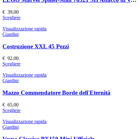
opzioni
possono
€
39,00
essere
Questo
Scegliere
scelte
prodotto
nella
ha
Visualizzazione rapida
pagina
più
Giardini
del
varianti.
prodotto
Le
Costruzione XXL 45 Pezzi
opzioni
possono
€
92,00
essere
Questo
Scegliere
scelte
prodotto
nella
ha
Visualizzazione rapida
pagina
più
Giardini
del
varianti.
prodotto
Le
Mazzo Commendatore Borde dell'Eternità
opzioni
possono
€
65,00
essere
Questo
Scegliere
scelte
prodotto
nella
ha
Visualizzazione rapida
pagina
più
Giardini
del
varianti.
prodotto
Le
Vespa Classica PX150 Mini Ufficiale