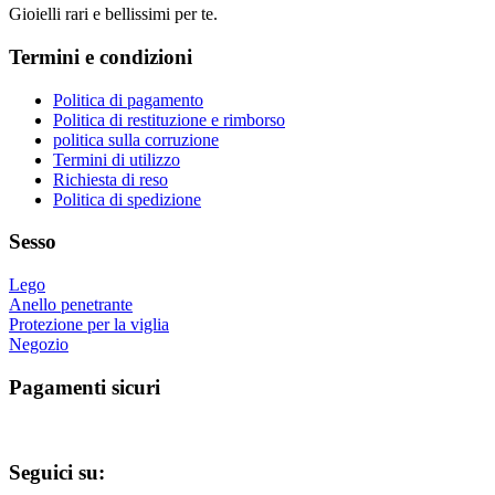
Gioielli rari e bellissimi per te.
varianti.
Le
Termini e condizioni
opzioni
possono
essere
Politica di pagamento
scelte
Politica di restituzione e rimborso
nella
politica sulla corruzione
pagina
Termini di utilizzo
del
Richiesta di reso
prodotto
Politica di spedizione
Sesso
Lego
Anello penetrante
Protezione per la viglia
Negozio
Pagamenti sicuri
Seguici su: