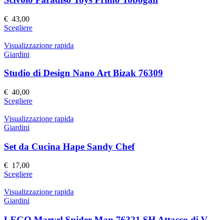
€
43,00
Questo
Scegliere
prodotto
ha
Visualizzazione rapida
più
Giardini
varianti.
Le
Studio di Design Nano Art Bizak 76309
opzioni
possono
€
40,00
essere
Questo
Scegliere
scelte
prodotto
nella
ha
Visualizzazione rapida
pagina
più
Giardini
del
varianti.
prodotto
Le
Set da Cucina Hape Sandy Chef
opzioni
possono
€
17,00
essere
Questo
Scegliere
scelte
prodotto
nella
ha
Visualizzazione rapida
pagina
più
Giardini
del
varianti.
prodotto
Le
LEGO Marvel Spider-Man 76321 SH Attacco di Venom