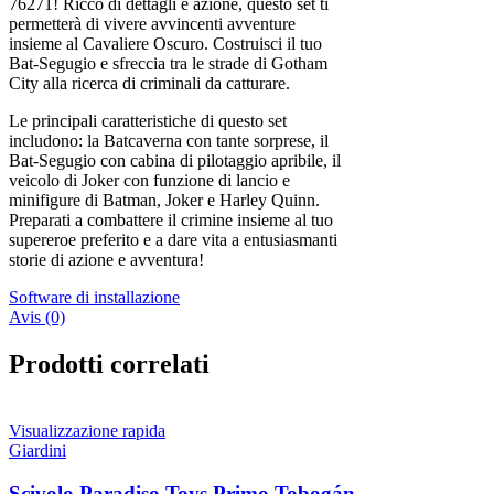
76271! Ricco di dettagli e azione, questo set ti
permetterà di vivere avvincenti avventure
insieme al Cavaliere Oscuro. Costruisci il tuo
Bat-Segugio e sfreccia tra le strade di Gotham
City alla ricerca di criminali da catturare.
Le principali caratteristiche di questo set
includono: la Batcaverna con tante sorprese, il
Bat-Segugio con cabina di pilotaggio apribile, il
veicolo di Joker con funzione di lancio e
minifigure di Batman, Joker e Harley Quinn.
Preparati a combattere il crimine insieme al tuo
supereroe preferito e a dare vita a entusiasmanti
storie di azione e avventura!
Software di installazione
Avis (0)
Prodotti correlati
Visualizzazione rapida
Giardini
Scivolo Paradiso Toys Primo Tobogán