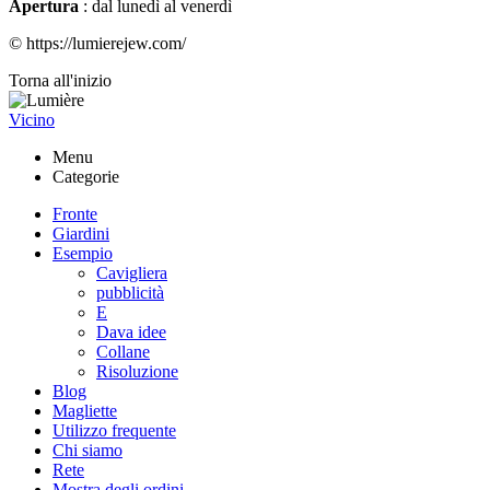
Apertura
: dal lunedì al venerdì
© https://lumierejew.com/
Torna all'inizio
Vicino
Menu
Categorie
Fronte
Giardini
Esempio
Cavigliera
pubblicità
E
Dava idee
Collane
Risoluzione
Blog
Magliette
Utilizzo frequente
Chi siamo
Rete
Mostra degli ordini