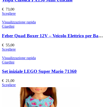
opzioni
possono
€
73,00
essere
Questo
Scegliere
scelte
prodotto
nella
ha
Visualizzazione rapida
pagina
più
Giardini
del
varianti.
prodotto
Le
Feber Quad Boxer 12V – Veicolo Elettrico per Bambini
opzioni
possono
€
55,00
essere
Questo
Scegliere
scelte
prodotto
nella
ha
Visualizzazione rapida
pagina
più
Giardini
del
varianti.
prodotto
Le
Set iniziale LEGO Super Mario 71360
opzioni
possono
€
21,00
essere
Questo
Scegliere
scelte
prodotto
nella
ha
pagina
più
del
varianti.
prodotto
Le