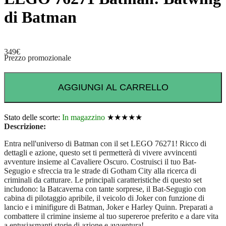
di Batman
349
€
Prezzo promozionale
AGGIUNGI AL CARRELLO
Stato delle scorte:
In magazzino
★★★★★
Descrizione:
Entra nell'universo di Batman con il set LEGO 76271! Ricco di
dettagli e azione, questo set ti permetterà di vivere avvincenti
avventure insieme al Cavaliere Oscuro. Costruisci il tuo Bat-
Segugio e sfreccia tra le strade di Gotham City alla ricerca di
criminali da catturare. Le principali caratteristiche di questo set
includono: la Batcaverna con tante sorprese, il Bat-Segugio con
cabina di pilotaggio apribile, il veicolo di Joker con funzione di
lancio e i minifigure di Batman, Joker e Harley Quinn. Preparati a
combattere il crimine insieme al tuo supereroe preferito e a dare vita
a entusiasmanti storie di azione e avventura!