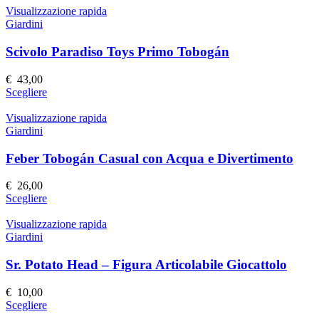
nella
ha
Visualizzazione rapida
pagina
più
Giardini
del
varianti.
prodotto
Le
Scivolo Paradiso Toys Primo Tobogán
opzioni
possono
€
43,00
essere
Questo
Scegliere
scelte
prodotto
nella
ha
Visualizzazione rapida
pagina
più
Giardini
del
varianti.
prodotto
Le
Feber Tobogán Casual con Acqua e Divertimento
opzioni
possono
€
26,00
essere
Questo
Scegliere
scelte
prodotto
nella
ha
Visualizzazione rapida
pagina
più
Giardini
del
varianti.
prodotto
Le
Sr. Potato Head – Figura Articolabile Giocattolo
opzioni
possono
€
10,00
essere
Questo
Scegliere
scelte
prodotto