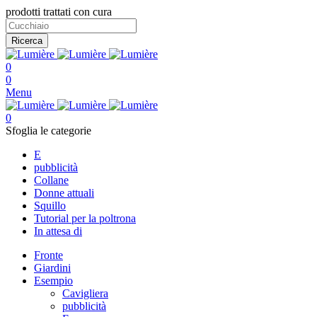
prodotti trattati con cura
Ricerca
0
0
Menu
0
Sfoglia le categorie
E
pubblicità
Collane
Donne attuali
Squillo
Tutorial per la poltrona
In attesa di
Fronte
Giardini
Esempio
Cavigliera
pubblicità