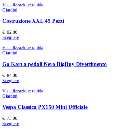
nella
ha
Visualizzazione rapida
pagina
più
Giardini
del
varianti.
prodotto
Le
Costruzione XXL 45 Pezzi
opzioni
possono
€
92,00
essere
Questo
Scegliere
scelte
prodotto
nella
ha
Visualizzazione rapida
pagina
più
Giardini
del
varianti.
prodotto
Le
Go Kart a pedali Nero BigBuy Divertimento
opzioni
possono
€
84,00
essere
Questo
Scegliere
scelte
prodotto
nella
ha
Visualizzazione rapida
pagina
più
Giardini
del
varianti.
prodotto
Le
Vespa Classica PX150 Mini Ufficiale
opzioni
possono
€
73,00
essere
Questo
Scegliere
scelte
prodotto