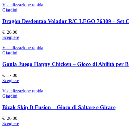
nella
ha
Visualizzazione rapida
pagina
più
Giardini
del
varianti.
prodotto
Le
Dragón Desdentao Volador R/C LEGO 76309 – Set Co
opzioni
possono
€
26,00
essere
Questo
Scegliere
scelte
prodotto
nella
ha
Visualizzazione rapida
pagina
più
Giardini
del
varianti.
prodotto
Le
Goula Juego Happy Chicken – Gioco di Abilità per 
opzioni
possono
€
17,00
essere
Questo
Scegliere
scelte
prodotto
nella
ha
Visualizzazione rapida
pagina
più
Giardini
del
varianti.
prodotto
Le
Bizak Skip It Fusion – Gioco di Saltare e Girare
opzioni
possono
€
26,00
essere
Questo
Scegliere
scelte
prodotto