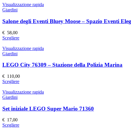
Visualizzazione rapida
Giardini
Salone degli Eventi Bluey Moose – Spazio Eventi Elega
€
58,00
Questo
Scegliere
prodotto
ha
Visualizzazione rapida
più
Giardini
varianti.
Le
LEGO City 76309 – Stazione della Polizia Marina
opzioni
possono
€
110,00
essere
Questo
Scegliere
scelte
prodotto
nella
ha
Visualizzazione rapida
pagina
più
Giardini
del
varianti.
prodotto
Le
Set iniziale LEGO Super Mario 71360
opzioni
possono
€
17,00
essere
Questo
Scegliere
scelte
prodotto