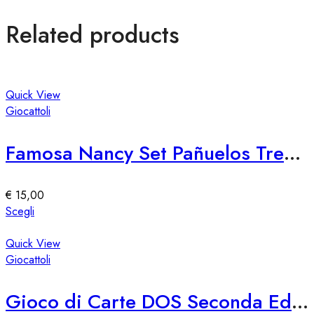
Related products
Quick View
Giocattoli
Famosa Nancy Set Pañuelos Trendy
€
15,00
Questo
Scegli
prodotto
ha
Quick View
più
Giocattoli
varianti.
Le
Gioco di Carte DOS Seconda Edizione Mattel
opzioni