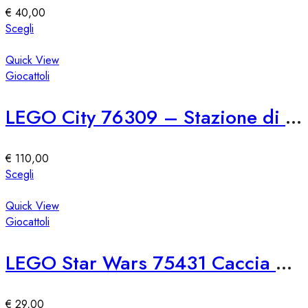
essere
€
40,00
scelte
Questo
Scegli
nella
prodotto
pagina
ha
Quick View
del
più
Giocattoli
prodotto
varianti.
Le
LEGO City 76309 – Stazione di Polizia Marina
opzioni
possono
essere
€
110,00
scelte
Questo
Scegli
nella
prodotto
pagina
ha
Quick View
del
più
Giocattoli
prodotto
varianti.
Le
LEGO Star Wars 75431 Caccia Stellare TIE First Order
opzioni
possono
essere
€
29,00