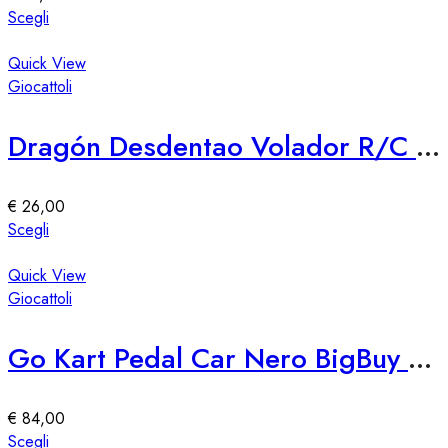
scelte
Questo
Scegli
nella
prodotto
pagina
ha
Quick View
del
più
Giocattoli
prodotto
varianti.
Le
Dragón Desdentao Volador R/C LEGO 76309 – Set Costruzioni Volante
opzioni
possono
essere
€
26,00
scelte
Questo
Scegli
nella
prodotto
pagina
ha
Quick View
del
più
Giocattoli
prodotto
varianti.
Le
Go Kart Pedal Car Nero BigBuy Fun
opzioni
possono
essere
€
84,00
scelte
Questo
Scegli