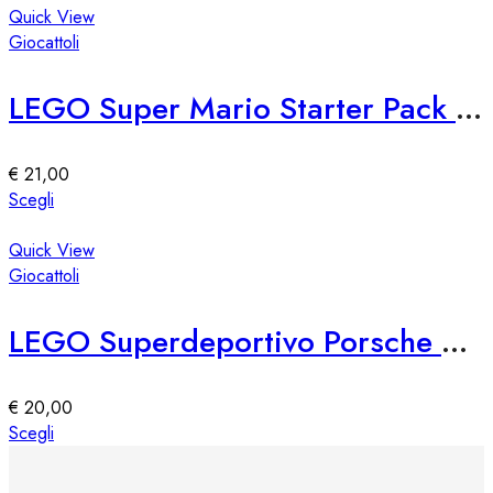
pagina
ha
Quick View
del
più
Giocattoli
prodotto
varianti.
Le
LEGO Super Mario Starter Pack 71360
opzioni
possono
essere
€
21,00
scelte
Questo
Scegli
nella
prodotto
pagina
ha
Quick View
del
più
Giocattoli
prodotto
varianti.
Le
LEGO Superdeportivo Porsche 911 GT3 RS
opzioni
possono
essere
€
20,00
scelte
Questo
Scegli
nella
prodotto
pagina
ha