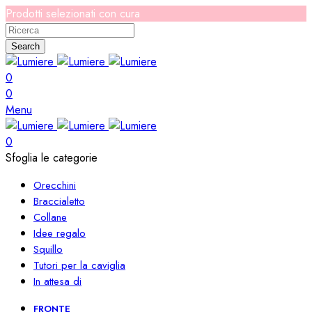
Prodotti selezionati con cura
Search
0
0
Menu
0
Sfoglia le categorie
Orecchini
Braccialetto
Collane
Idee regalo
Squillo
Tutori per la caviglia
In attesa di
FRONTE