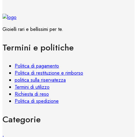
del
più
prodotto
varianti.
Le
opzioni
Gioielli rari e bellissimi per te.
possono
essere
Termini e politiche
scelte
nella
pagina
Politica di pagamento
del
Politica di restituzione e rimborso
prodotto
politica sulla riservatezza
Termini di utilizzo
Richiesta di reso
Politica di spedizione
Categorie