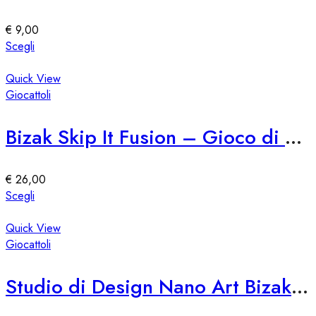
possono
essere
€
9,00
scelte
Questo
Scegli
nella
prodotto
pagina
ha
Quick View
del
più
Giocattoli
prodotto
varianti.
Le
Bizak Skip It Fusion – Gioco di Saltare e Girare
opzioni
possono
essere
€
26,00
scelte
Questo
Scegli
nella
prodotto
pagina
ha
Quick View
del
più
Giocattoli
prodotto
varianti.
Le
Studio di Design Nano Art Bizak 76309
opzioni
possono