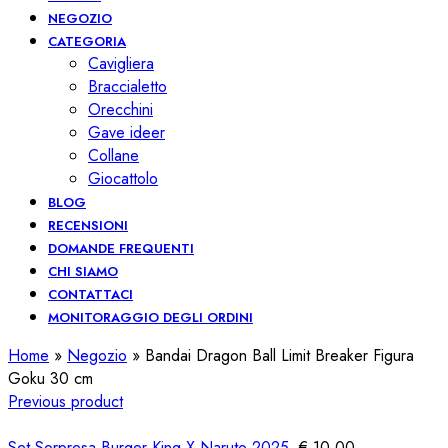
NEGOZIO
CATEGORIA
Cavigliera
Braccialetto
Orecchini
Gave ideer
Collane
Giocattolo
BLOG
RECENSIONI
DOMANDE FREQUENTI
CHI SIAMO
CONTATTACI
MONITORAGGIO DEGLI ORDINI
Home
»
Negozio
»
Bandai Dragon Ball Limit Breaker Figura
Goku 30 cm
Previous product
Set Sorpresa Burger King X Naruto 2025.
€
10,00