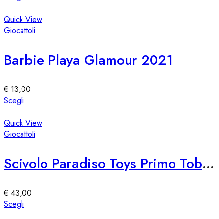
nella
prodotto
pagina
ha
Quick View
del
più
Giocattoli
prodotto
varianti.
Le
Barbie Playa Glamour 2021
opzioni
possono
essere
€
13,00
scelte
Questo
Scegli
nella
prodotto
pagina
ha
Quick View
del
più
Giocattoli
prodotto
varianti.
Le
Scivolo Paradiso Toys Primo Tobogán
opzioni
possono
essere
€
43,00
scelte
Questo
Scegli
nella
prodotto