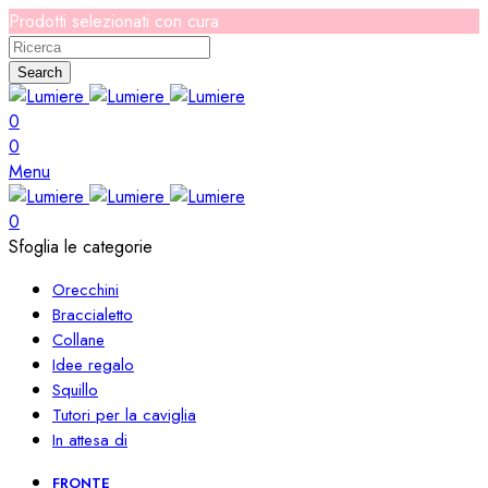
Prodotti selezionati con cura
Search
0
0
Menu
0
Sfoglia le categorie
Orecchini
Braccialetto
Collane
Idee regalo
Squillo
Tutori per la caviglia
In attesa di
FRONTE