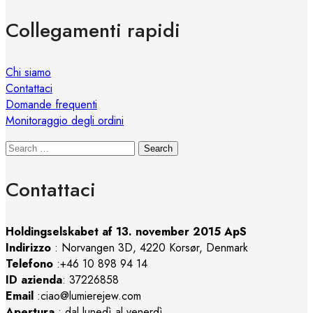
Collegamenti rapidi
Chi siamo
Contattaci
Domande frequenti
Monitoraggio degli ordini
Search
Contattaci
Holdingselskabet af 13. november 2015 ApS
Indirizzo
:
Norvangen 3D, 4220 Korsør, Denmark
Telefono
:+46 10 898 94 14
ID azienda
: 37226858
Email
:ciao@lumierejew.com
Apertura
: dal lunedì al venerdì