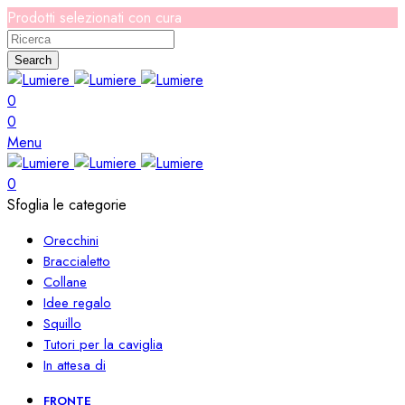
Prodotti selezionati con cura
Search
0
0
Menu
0
Sfoglia le categorie
Orecchini
Braccialetto
Collane
Idee regalo
Squillo
Tutori per la caviglia
In attesa di
FRONTE