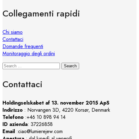
Collegamenti rapidi
Chi siamo
Contattaci
Domande frequenti
Monitoraggio degli ordini
Search
Contattaci
Holdingselskabet af 13. november 2015 ApS
Indirizzo
:
Norvangen 3D, 4220 Korsør, Denmark
Telefono
:+46 10 898 94 14
ID azienda
: 37226858
Email
:ciao@lumierejew.com
Apertura
: dal lunedì al venerdì