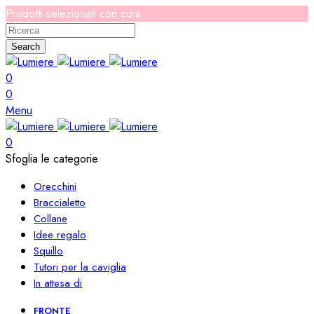
Prodotti selezionati con cura
Search
0
0
Menu
0
Sfoglia le categorie
Orecchini
Braccialetto
Collane
Idee regalo
Squillo
Tutori per la caviglia
In attesa di
FRONTE