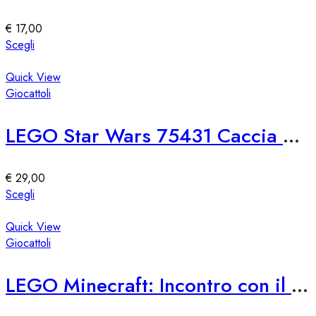
possono
essere
€
17,00
scelte
Questo
Scegli
nella
prodotto
pagina
ha
Quick View
del
più
Giocattoli
prodotto
varianti.
Le
LEGO Star Wars 75431 Caccia Stellare TIE First Order
opzioni
possono
essere
€
29,00
scelte
Questo
Scegli
nella
prodotto
pagina
ha
Quick View
del
più
Giocattoli
prodotto
varianti.
Le
LEGO Minecraft: Incontro con il Custode
opzioni
possono