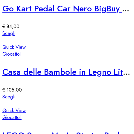
Le
Go Kart Pedal Car Nero BigBuy Fun
opzioni
possono
essere
€
84,00
scelte
Questo
Scegli
nella
prodotto
pagina
ha
Quick View
del
più
Giocattoli
prodotto
varianti.
Le
Casa delle Bambole in Legno Little Dutch
opzioni
possono
essere
€
105,00
scelte
Questo
Scegli
nella
prodotto
pagina
ha
Quick View
del
più
Giocattoli
prodotto
varianti.
Le