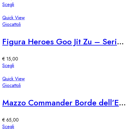
scelte
Questo
Scegli
nella
prodotto
pagina
ha
Quick View
del
più
Giocattoli
prodotto
varianti.
Le
Figura Heroes Goo Jit Zu – Serie 76309
opzioni
possono
essere
€
15,00
scelte
Questo
Scegli
nella
prodotto
pagina
ha
Quick View
del
più
Giocattoli
prodotto
varianti.
Le
Mazzo Commander Borde dell’Eternità
opzioni
possono
essere
€
65,00
scelte
Questo
Scegli