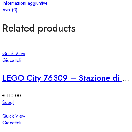
Informazioni aggiuntive
Avis (0)
Related products
Quick View
Giocattoli
LEGO City 76309 – Stazione di Polizia Marina
€
110,00
Questo
Scegli
prodotto
ha
Quick View
più
Giocattoli
varianti.