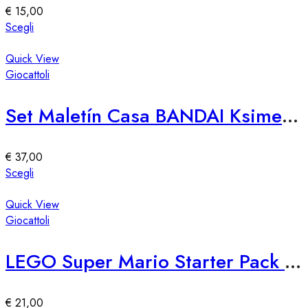
essere
€
15,00
scelte
Questo
Scegli
nella
prodotto
pagina
ha
Quick View
del
più
Giocattoli
prodotto
varianti.
Le
Set Maletín Casa BANDAI Ksimerito Chivatita – Giocattolo Interattivo
opzioni
possono
essere
€
37,00
scelte
Questo
Scegli
nella
prodotto
pagina
ha
Quick View
del
più
Giocattoli
prodotto
varianti.
Le
LEGO Super Mario Starter Pack 71360
opzioni
possono
essere
€
21,00