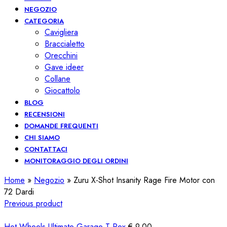
NEGOZIO
CATEGORIA
Cavigliera
Braccialetto
Orecchini
Gave ideer
Collane
Giocattolo
BLOG
RECENSIONI
DOMANDE FREQUENTI
CHI SIAMO
CONTATTACI
MONITORAGGIO DEGLI ORDINI
Home
»
Negozio
»
Zuru X-Shot Insanity Rage Fire Motor con
72 Dardi
Previous product
Hot Wheels Ultimate Garage T-Rex
€
9,00