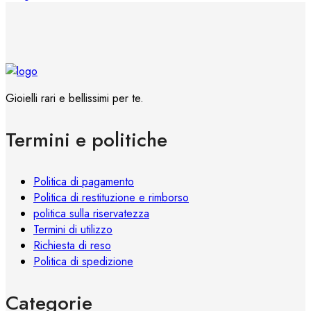
nella
prodotto
pagina
ha
del
più
prodotto
varianti.
Le
opzioni
Gioielli rari e bellissimi per te.
possono
essere
Termini e politiche
scelte
nella
pagina
Politica di pagamento
del
Politica di restituzione e rimborso
prodotto
politica sulla riservatezza
Termini di utilizzo
Richiesta di reso
Politica di spedizione
Categorie