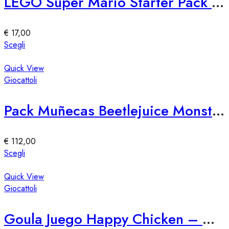
LEGO Super Mario Starter Pack 71360
opzioni
possono
essere
€
17,00
scelte
Questo
Scegli
nella
prodotto
pagina
ha
Quick View
del
più
Giocattoli
prodotto
varianti.
Le
Pack Muñecas Beetlejuice Monster High Skullector
opzioni
possono
essere
€
112,00
scelte
Questo
Scegli
nella
prodotto
pagina
ha
Quick View
del
più
Giocattoli
prodotto
varianti.
Le
Goula Juego Happy Chicken – Gioco di Abilità per Bambini
opzioni