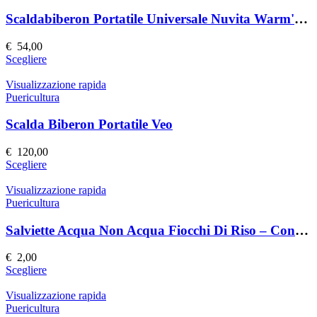
varianti.
prodotto
Le
Scaldabiberon Portatile Universale Nuvita Warm'n'Go
opzioni
possono
€
54,00
essere
Questo
Scegliere
scelte
prodotto
nella
ha
Visualizzazione rapida
pagina
più
Puericultura
del
varianti.
prodotto
Le
Scalda Biberon Portatile Veo
opzioni
possono
€
120,00
essere
Questo
Scegliere
scelte
prodotto
nella
ha
Visualizzazione rapida
pagina
più
Puericultura
del
varianti.
prodotto
Le
Salviette Acqua Non Acqua Fiocchi Di Riso – Confezione da 80
opzioni
possono
€
2,00
essere
Questo
Scegliere
scelte
prodotto
nella
ha
Visualizzazione rapida
pagina
più
Puericultura
del