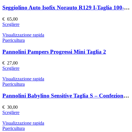
varianti.
Le
Seggiolino Auto Isofix Norauto R129 I-Taglia 100-150 cm
opzioni
possono
€
65,00
essere
Questo
Scegliere
scelte
prodotto
nella
ha
Visualizzazione rapida
pagina
più
Puericultura
del
varianti.
prodotto
Le
Pannolini Pampers Progressi Mini Taglia 2
opzioni
possono
€
27,00
essere
Questo
Scegliere
scelte
prodotto
nella
ha
Visualizzazione rapida
pagina
più
Puericultura
del
varianti.
prodotto
Le
Pannolini Babylino Sensitive Taglia S – Confezione da 30
opzioni
possono
€
30,00
essere
Questo
Scegliere
scelte
prodotto
nella
ha
Visualizzazione rapida
pagina
più
Puericultura
del