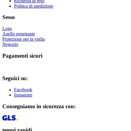
Richiesta di reso
prodotto
Politica di spedizione
Sesso
Lego
Anello penetrante
Protezione per la viglia
Negozio
Pagamenti sicuri
Seguici su:
Facebook
Instagram
Consegniamo in sicurezza con:
tempi rapidi