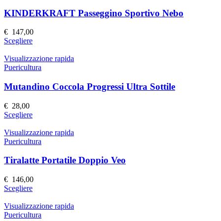
varianti.
prodotto
Le
KINDERKRAFT Passeggino Sportivo Nebo
opzioni
possono
€
147,00
essere
Questo
Scegliere
scelte
prodotto
nella
ha
Visualizzazione rapida
pagina
più
Puericultura
del
varianti.
prodotto
Le
Mutandino Coccola Progressi Ultra Sottile
opzioni
possono
€
28,00
essere
Questo
Scegliere
scelte
prodotto
nella
ha
Visualizzazione rapida
pagina
più
Puericultura
del
varianti.
prodotto
Le
Tiralatte Portatile Doppio Veo
opzioni
possono
€
146,00
essere
Questo
Scegliere
scelte
prodotto
nella
ha
Visualizzazione rapida
pagina
più
Puericultura
del