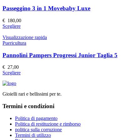
varianti.
prodotto
Le
Passeggino 3 in 1 Movebaby Luxe
opzioni
possono
€
180,00
essere
Questo
Scegliere
scelte
prodotto
nella
ha
Visualizzazione rapida
pagina
più
Puericultura
del
varianti.
prodotto
Le
Pannolini Pampers Progressi Junior Taglia 5
opzioni
possono
€
27,00
essere
Questo
Scegliere
scelte
prodotto
nella
ha
pagina
più
del
Gioielli rari e bellissimi per te.
varianti.
prodotto
Le
Termini e condizioni
opzioni
possono
essere
Politica di pagamento
scelte
Politica di restituzione e rimborso
nella
politica sulla corruzione
pagina
Termini di utilizzo
del