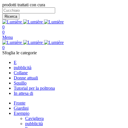
prodotti trattati con cura
Ricerca
0
0
Menu
0
Sfoglia le categorie
E
pubblicità
Collane
Donne attuali
Squillo
Tutorial per la poltrona
In attesa di
Fronte
Giardini
Esempio
Cavigliera
pubblicità