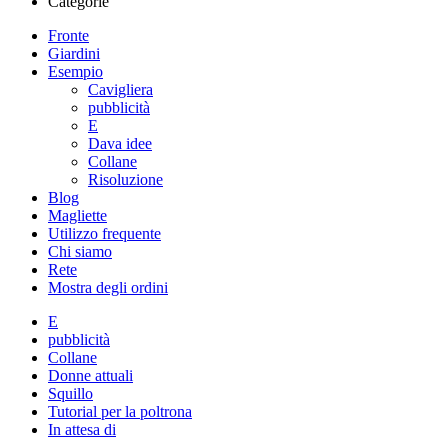
Categorie
Fronte
Giardini
Esempio
Cavigliera
pubblicità
E
Dava idee
Collane
Risoluzione
Blog
Magliette
Utilizzo frequente
Chi siamo
Rete
Mostra degli ordini
E
pubblicità
Collane
Donne attuali
Squillo
Tutorial per la poltrona
In attesa di