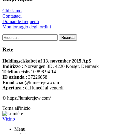
Chi siamo
Contattaci
Domande frequenti
Monitoraggio degli ordini
Ricerca
Rete
Holdingselskabet af 13. november 2015 ApS
Indirizzo
:
Norvangen 3D, 4220 Korsør, Denmark
Telefono
:+46 10 898 94 14
ID azienda
: 37226858
Email
:ciao@lumierejew.com
Apertura
: dal lunedì al venerdì
© https://lumierejew.com/
Torna all'inizio
Vicino
Menu