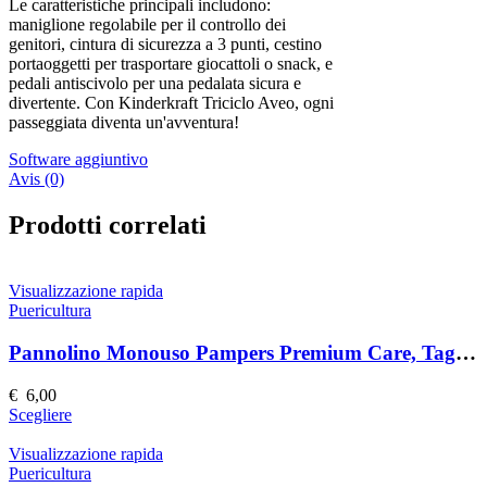
Le caratteristiche principali includono:
maniglione regolabile per il controllo dei
genitori, cintura di sicurezza a 3 punti, cestino
portaoggetti per trasportare giocattoli o snack, e
pedali antiscivolo per una pedalata sicura e
divertente. Con Kinderkraft Triciclo Aveo, ogni
passeggiata diventa un'avventura!
Software aggiuntivo
Avis (0)
Prodotti correlati
Visualizzazione rapida
Puericultura
Pannolino Monouso Pampers Premium Care, Taglia 76309
€
6,00
Questo
Scegliere
prodotto
ha
Visualizzazione rapida
più
Puericultura