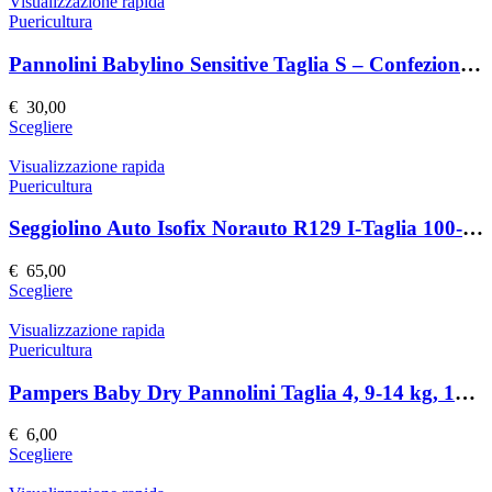
Visualizzazione rapida
Puericultura
Pannolini Babylino Sensitive Taglia S – Confezione da 30
€
30,00
Questo
Scegliere
prodotto
ha
Visualizzazione rapida
più
Puericultura
varianti.
Le
Seggiolino Auto Isofix Norauto R129 I-Taglia 100-150 cm
opzioni
possono
€
65,00
essere
Questo
Scegliere
scelte
prodotto
nella
ha
Visualizzazione rapida
pagina
più
Puericultura
del
varianti.
prodotto
Le
Pampers Baby Dry Pannolini Taglia 4, 9-14 kg, 174 Pannolini
opzioni
possono
€
6,00
essere
Questo
Scegliere
scelte
prodotto
nella