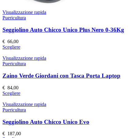
Visualizzazione rapida
Puericultura
Seggiolino Auto Chicco Unico Plus Nero 0-36Kg
€
66,00
Questo
Scegliere
prodotto
ha
Visualizzazione rapida
più
Puericultura
varianti.
Le
Zaino Verde Giordani con Tasca Porta Laptop
opzioni
possono
€
84,00
essere
Questo
Scegliere
scelte
prodotto
nella
ha
Visualizzazione rapida
pagina
più
Puericultura
del
varianti.
prodotto
Le
Seggiolino Auto Chicco Unico Evo
opzioni
possono
€
187,00
essere