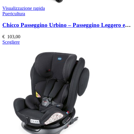
Visualizzazione rapida
Puericultura
Chicco Passeggino Urbino – Passeggino Leggero e Compatto
€
103,00
Questo
Scegliere
prodotto
ha
più
varianti.
Le
opzioni
possono
essere
scelte
nella
pagina
del
prodotto