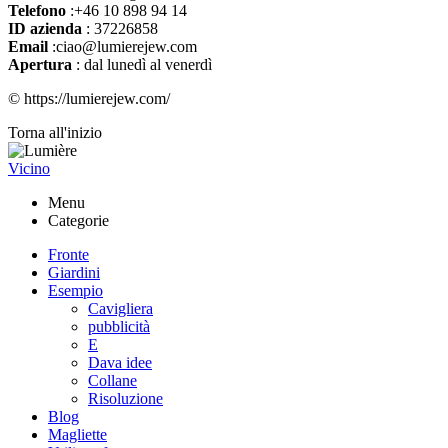
Telefono
:+46 10 898 94 14
ID azienda
: 37226858
Email
:ciao@lumierejew.com
Apertura
: dal lunedì al venerdì
© https://lumierejew.com/
Torna all'inizio
Vicino
Menu
Categorie
Fronte
Giardini
Esempio
Cavigliera
pubblicità
E
Dava idee
Collane
Risoluzione
Blog
Magliette