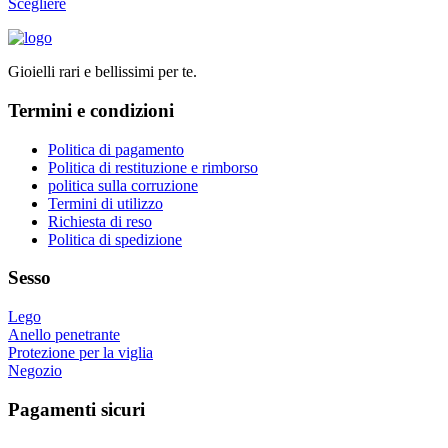
Questo
Scegliere
scelte
prodotto
nella
ha
pagina
più
del
Gioielli rari e bellissimi per te.
varianti.
prodotto
Le
Termini e condizioni
opzioni
possono
essere
Politica di pagamento
scelte
Politica di restituzione e rimborso
nella
politica sulla corruzione
pagina
Termini di utilizzo
del
Richiesta di reso
prodotto
Politica di spedizione
Sesso
Lego
Anello penetrante
Protezione per la viglia
Negozio
Pagamenti sicuri