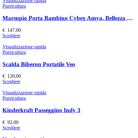
ha
Visualizzazione rapida
pagina
più
Puericultura
del
varianti.
prodotto
Le
Marsupio Porta Bambino Cybex Amya, Bellezza Nera
opzioni
possono
€
147,00
essere
Questo
Scegliere
scelte
prodotto
nella
ha
Visualizzazione rapida
pagina
più
Puericultura
del
varianti.
prodotto
Le
Scalda Biberon Portatile Veo
opzioni
possono
€
120,00
essere
Questo
Scegliere
scelte
prodotto
nella
ha
Visualizzazione rapida
pagina
più
Puericultura
del
varianti.
prodotto
Le
Kinderkraft Passeggino Indy 3
opzioni
possono
€
92,00
essere
Questo
Scegliere
scelte
prodotto
nella