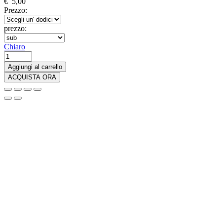
€
5,00
Prezzo:
prezzo:
Chiaro
Set
Biberon
Aggiungi al carrello
Anticolica
ACQUISTA ORA
MAM
Easy
Start
130
ml
+
Succhietto
Start
quantità