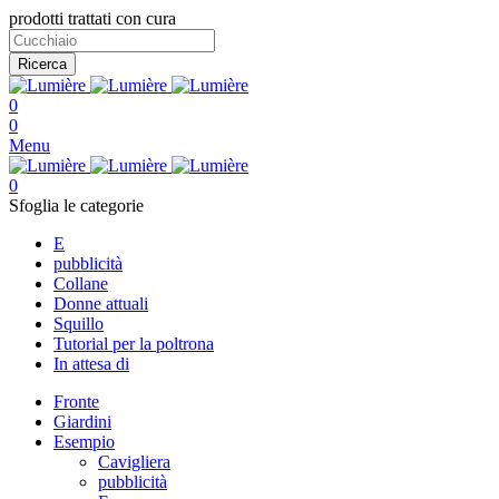
prodotti trattati con cura
Ricerca
0
0
Menu
0
Sfoglia le categorie
E
pubblicità
Collane
Donne attuali
Squillo
Tutorial per la poltrona
In attesa di
Fronte
Giardini
Esempio
Cavigliera
pubblicità