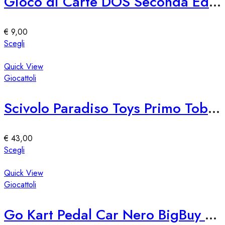
Gioco di Carte DOS Seconda Edizione Mattel
opzioni
possono
essere
€
9,00
scelte
Questo
Scegli
nella
prodotto
pagina
ha
Quick View
del
più
Giocattoli
prodotto
varianti.
Le
Scivolo Paradiso Toys Primo Tobogán
opzioni
possono
essere
€
43,00
scelte
Questo
Scegli
nella
prodotto
pagina
ha
Quick View
del
più
Giocattoli
prodotto
varianti.
Le
Go Kart Pedal Car Nero BigBuy Fun
opzioni