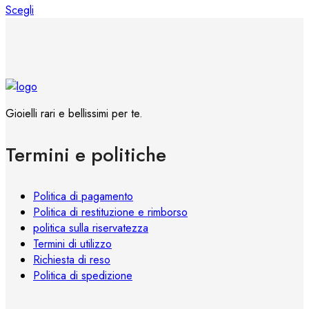
scelte
Questo
Scegli
nella
prodotto
pagina
ha
del
più
prodotto
varianti.
Le
opzioni
Gioielli rari e bellissimi per te.
possono
essere
Termini e politiche
scelte
nella
pagina
Politica di pagamento
del
Politica di restituzione e rimborso
prodotto
politica sulla riservatezza
Termini di utilizzo
Richiesta di reso
Politica di spedizione