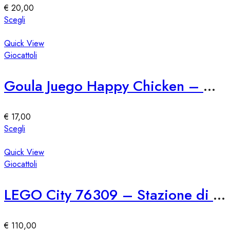
essere
€
20,00
scelte
Questo
Scegli
nella
prodotto
pagina
ha
Quick View
del
più
Giocattoli
prodotto
varianti.
Le
Goula Juego Happy Chicken – Gioco di Abilità per Bambini
opzioni
possono
essere
€
17,00
scelte
Questo
Scegli
nella
prodotto
pagina
ha
Quick View
del
più
Giocattoli
prodotto
varianti.
Le
LEGO City 76309 – Stazione di Polizia Marina
opzioni
possono
essere
€
110,00