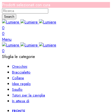
Prodotti selezionati con cura
Search
0
0
Menu
0
Sfoglia le categorie
Orecchini
Braccialetto
Collane
Idee regalo
Squillo
Tutori per la caviglia
In attesa di
FRONTE