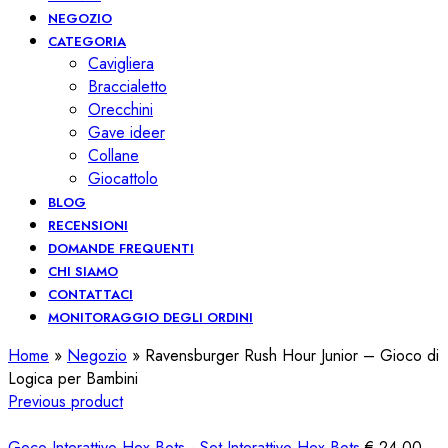
NEGOZIO
CATEGORIA
Cavigliera
Braccialetto
Orecchini
Gave ideer
Collane
Giocattolo
BLOG
RECENSIONI
DOMANDE FREQUENTI
CHI SIAMO
CONTATTACI
MONITORAGGIO DEGLI ORDINI
Home
»
Negozio
»
Ravensburger Rush Hour Junior – Gioco di
Logica per Bambini
Previous product
Geco Interattivo Hex Bots - Set Interattivo Hex Bots
€
24,00