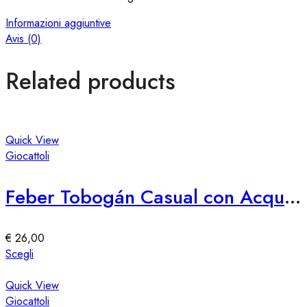
Informazioni aggiuntive
Avis (0)
Related products
Quick View
Giocattoli
Feber Tobogán Casual con Acqua e Diversión
€
26,00
Questo
Scegli
prodotto
ha
Quick View
più
Giocattoli