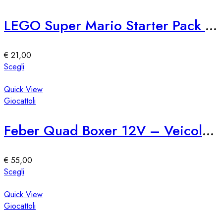
varianti.
Le
LEGO Super Mario Starter Pack 71360
opzioni
possono
essere
€
21,00
scelte
Questo
Scegli
nella
prodotto
pagina
ha
Quick View
del
più
Giocattoli
prodotto
varianti.
Le
Feber Quad Boxer 12V – Veicolo Elettrico per Bambini
opzioni
possono
essere
€
55,00
scelte
Questo
Scegli
nella
prodotto
pagina
ha
Quick View
del
più
Giocattoli
prodotto
varianti.