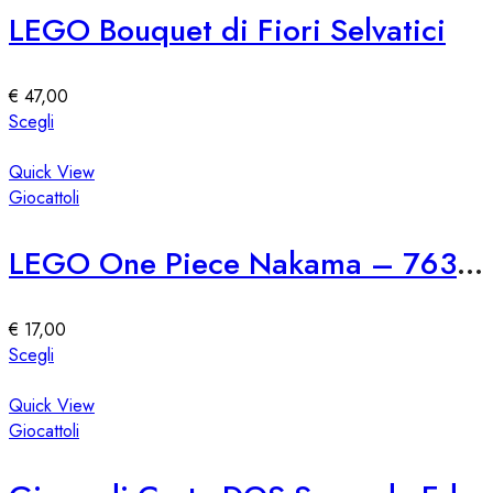
Le
LEGO Bouquet di Fiori Selvatici
opzioni
possono
essere
€
47,00
scelte
Questo
Scegli
nella
prodotto
pagina
ha
Quick View
del
più
Giocattoli
prodotto
varianti.
Le
LEGO One Piece Nakama – 76309
opzioni
possono
essere
€
17,00
scelte
Questo
Scegli
nella
prodotto
pagina
ha
Quick View
del
più
Giocattoli
prodotto
varianti.
Le