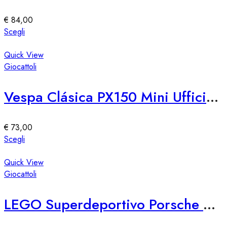
possono
essere
€
84,00
scelte
Questo
Scegli
nella
prodotto
pagina
ha
Quick View
del
più
Giocattoli
prodotto
varianti.
Le
Vespa Clásica PX150 Mini Ufficiale
opzioni
possono
essere
€
73,00
scelte
Questo
Scegli
nella
prodotto
pagina
ha
Quick View
del
più
Giocattoli
prodotto
varianti.
Le
LEGO Superdeportivo Porsche 911 GT3 RS
opzioni
possono