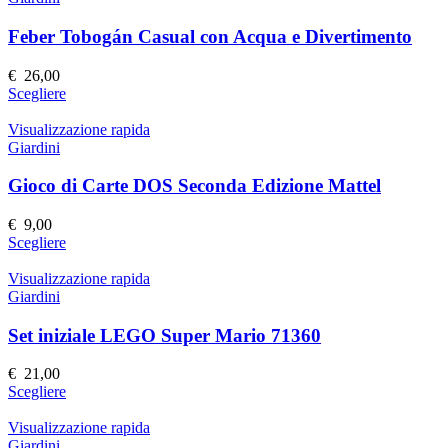
Feber Tobogán Casual con Acqua e Divertimento
€
26,00
Questo
Scegliere
prodotto
ha
Visualizzazione rapida
più
Giardini
varianti.
Le
Gioco di Carte DOS Seconda Edizione Mattel
opzioni
possono
€
9,00
essere
Questo
Scegliere
scelte
prodotto
nella
ha
Visualizzazione rapida
pagina
più
Giardini
del
varianti.
prodotto
Le
Set iniziale LEGO Super Mario 71360
opzioni
possono
€
21,00
essere
Questo
Scegliere
scelte
prodotto
nella
ha
Visualizzazione rapida
pagina
più
Giardini