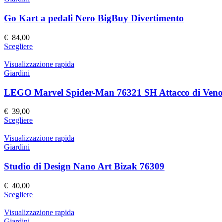
del
varianti.
prodotto
Le
Go Kart a pedali Nero BigBuy Divertimento
opzioni
possono
€
84,00
essere
Questo
Scegliere
scelte
prodotto
nella
ha
Visualizzazione rapida
pagina
più
Giardini
del
varianti.
prodotto
Le
LEGO Marvel Spider-Man 76321 SH Attacco di Ven
opzioni
possono
€
39,00
essere
Questo
Scegliere
scelte
prodotto
nella
ha
Visualizzazione rapida
pagina
più
Giardini
del
varianti.
prodotto
Le
Studio di Design Nano Art Bizak 76309
opzioni
possono
€
40,00
essere
Questo
Scegliere
scelte
prodotto
nella
ha
Visualizzazione rapida
pagina
più
Giardini