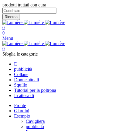
prodotti trattati con cura
Ricerca
0
0
Menu
0
Sfoglia le categorie
E
pubblicità
Collane
Donne attuali
Squillo
Tutorial per la poltrona
In attesa di
Fronte
Giardini
Esempio
Cavigliera
pubblicità