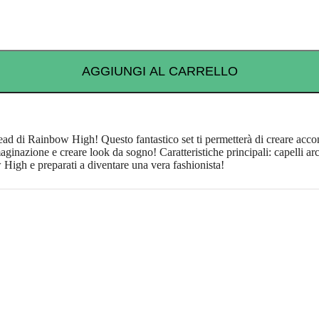
AGGIUNGI AL CARRELLO
ead di Rainbow High! Questo fantastico set ti permetterà di creare accon
aginazione e creare look da sogno! Caratteristiche principali: capelli arc
w High e preparati a diventare una vera fashionista!