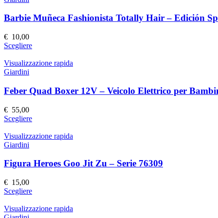
del
varianti.
prodotto
Le
Barbie Muñeca Fashionista Totally Hair – Edición Sp
opzioni
possono
€
10,00
essere
Questo
Scegliere
scelte
prodotto
nella
ha
Visualizzazione rapida
pagina
più
Giardini
del
varianti.
prodotto
Le
Feber Quad Boxer 12V – Veicolo Elettrico per Bambi
opzioni
possono
€
55,00
essere
Questo
Scegliere
scelte
prodotto
nella
ha
Visualizzazione rapida
pagina
più
Giardini
del
varianti.
prodotto
Le
Figura Heroes Goo Jit Zu – Serie 76309
opzioni
possono
€
15,00
essere
Questo
Scegliere
scelte
prodotto
nella
ha
Visualizzazione rapida
pagina
più
Giardini