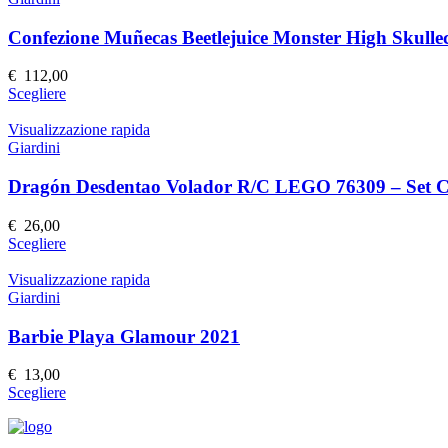
del
varianti.
prodotto
Le
Confezione Muñecas Beetlejuice Monster High Skulle
opzioni
possono
€
112,00
essere
Questo
Scegliere
scelte
prodotto
nella
ha
Visualizzazione rapida
pagina
più
Giardini
del
varianti.
prodotto
Le
Dragón Desdentao Volador R/C LEGO 76309 – Set Co
opzioni
possono
€
26,00
essere
Questo
Scegliere
scelte
prodotto
nella
ha
Visualizzazione rapida
pagina
più
Giardini
del
varianti.
prodotto
Le
Barbie Playa Glamour 2021
opzioni
possono
€
13,00
essere
Questo
Scegliere
scelte
prodotto
nella
ha
pagina
più