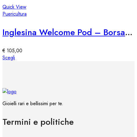
pagina
ha
Quick View
del
più
Puericultura
prodotto
varianti.
Le
Inglesina Welcome Pod – Borsa Fasciatoio Multifunzionale
opzioni
possono
essere
€
105,00
scelte
Questo
Scegli
nella
prodotto
pagina
ha
del
più
prodotto
varianti.
Le
opzioni
Gioielli rari e bellissimi per te.
possono
essere
Termini e politiche
scelte
nella
pagina