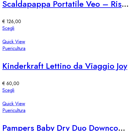
Scaldapappa Portatile Veo – Riscaldatore Alimenti da Viaggio
€
126,00
Questo
Scegli
prodotto
ha
Quick View
più
Puericultura
varianti.
Le
Kinderkraft Lettino da Viaggio Joy
opzioni
possono
essere
€
60,00
scelte
Questo
Scegli
nella
prodotto
pagina
ha
Quick View
del
più
Puericultura
prodotto
varianti.
Le
Pampers Baby Dry Duo Downcount – Pannolini per Bambini
opzioni