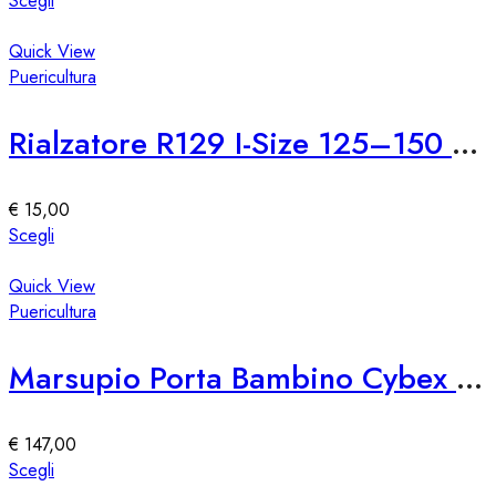
Scegli
nella
prodotto
pagina
ha
Quick View
del
più
Puericultura
prodotto
varianti.
Le
Rialzatore R129 I-Size 125–150 cm
opzioni
possono
essere
€
15,00
scelte
Questo
Scegli
nella
prodotto
pagina
ha
Quick View
del
più
Puericultura
prodotto
varianti.
Le
Marsupio Porta Bambino Cybex Amya, Black Beauty
opzioni
possono
essere
€
147,00
scelte
Questo
Scegli
nella
prodotto