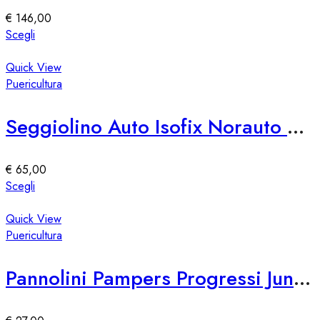
essere
€
146,00
scelte
Questo
Scegli
nella
prodotto
pagina
ha
Quick View
del
più
Puericultura
prodotto
varianti.
Le
Seggiolino Auto Isofix Norauto R129 I-Size 100-150 cm
opzioni
possono
essere
€
65,00
scelte
Questo
Scegli
nella
prodotto
pagina
ha
Quick View
del
più
Puericultura
prodotto
varianti.
Le
Pannolini Pampers Progressi Junior Taglia 5
opzioni
possono
essere