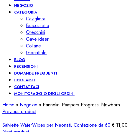
NEGOZIO
CATEGORIA
Cavigliera
Braccialetto
Orecchini
Gave ideer
Collane
Giocattolo
BLOG
RECENSIONI
DOMANDE FREQUENTI
CHI SIAMO
CONTATTACI
MONITORAGGIO DEGLI ORDINI
Home
»
Negozio
»
Pannolini Pampers Progressi Newborn
Previous product
Salviette WaterWipes per Neonati, Confezione da 60
€
11,00
Next product