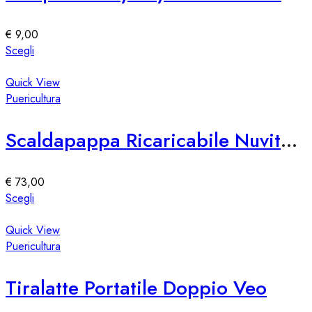
possono
essere
€
9,00
scelte
Questo
Scegli
nella
prodotto
pagina
ha
Quick View
del
più
Puericultura
prodotto
varianti.
Le
Scaldapappa Ricaricabile Nuvita Pappa’n’Go
opzioni
possono
essere
€
73,00
scelte
Questo
Scegli
nella
prodotto
pagina
ha
Quick View
del
più
Puericultura
prodotto
varianti.
Le
Tiralatte Portatile Doppio Veo
opzioni
possono