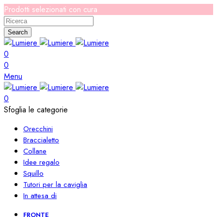
Prodotti selezionati con cura
Search
0
0
Menu
0
Sfoglia le categorie
Orecchini
Braccialetto
Collane
Idee regalo
Squillo
Tutori per la caviglia
In attesa di
FRONTE