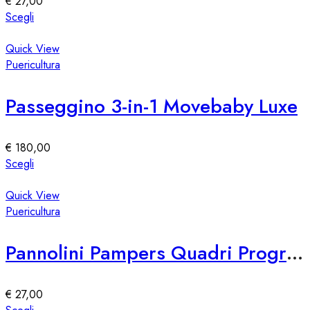
€
27,00
scelte
Questo
Scegli
nella
prodotto
pagina
ha
Quick View
del
più
Puericultura
prodotto
varianti.
Le
Passeggino 3-in-1 Movebaby Luxe
opzioni
possono
essere
€
180,00
scelte
Questo
Scegli
nella
prodotto
pagina
ha
Quick View
del
più
Puericultura
prodotto
varianti.
Le
Pannolini Pampers Quadri Progressi Maxi 84 Pezzi
opzioni
possono
essere
€
27,00
scelte
Questo