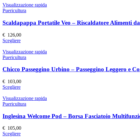
Visualizzazione rapida
Puericultura
Scaldapappa Portatile Veo – Riscaldatore Alimenti d
€
126,00
Questo
Scegliere
prodotto
ha
Visualizzazione rapida
più
Puericultura
varianti.
Le
Chicco Passeggino Urbino – Passeggino Leggero e C
opzioni
possono
€
103,00
essere
Questo
Scegliere
scelte
prodotto
nella
ha
Visualizzazione rapida
pagina
più
Puericultura
del
varianti.
prodotto
Le
Inglesina Welcome Pod – Borsa Fasciatoio Multifunzi
opzioni
possono
€
105,00
essere
Questo
Scegliere
scelte
prodotto