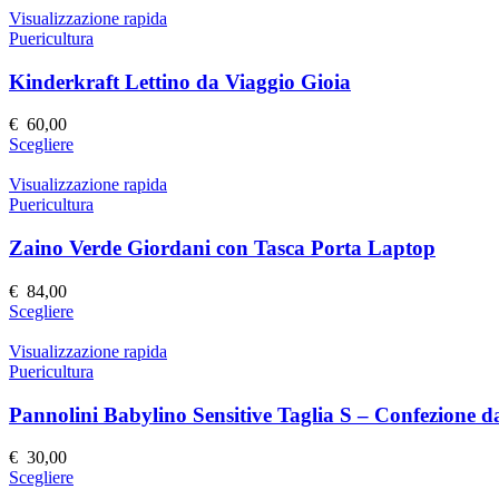
nella
ha
Visualizzazione rapida
pagina
più
Puericultura
del
varianti.
prodotto
Le
Kinderkraft Lettino da Viaggio Gioia
opzioni
possono
€
60,00
essere
Questo
Scegliere
scelte
prodotto
nella
ha
Visualizzazione rapida
pagina
più
Puericultura
del
varianti.
prodotto
Le
Zaino Verde Giordani con Tasca Porta Laptop
opzioni
possono
€
84,00
essere
Questo
Scegliere
scelte
prodotto
nella
ha
Visualizzazione rapida
pagina
più
Puericultura
del
varianti.
prodotto
Le
Pannolini Babylino Sensitive Taglia S – Confezione d
opzioni
possono
€
30,00
essere
Questo
Scegliere
scelte
prodotto