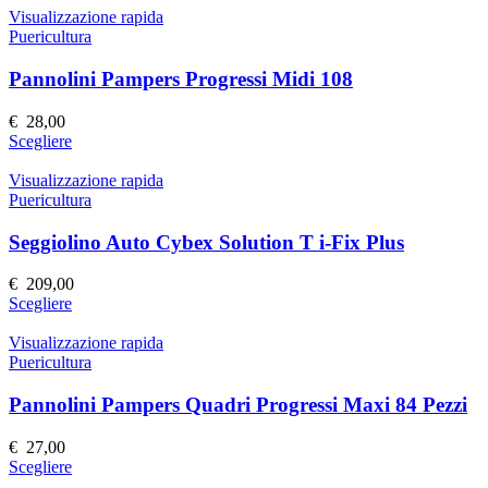
nella
ha
Visualizzazione rapida
pagina
più
Puericultura
del
varianti.
prodotto
Le
Pannolini Pampers Progressi Midi 108
opzioni
possono
€
28,00
essere
Questo
Scegliere
scelte
prodotto
nella
ha
Visualizzazione rapida
pagina
più
Puericultura
del
varianti.
prodotto
Le
Seggiolino Auto Cybex Solution T i-Fix Plus
opzioni
possono
€
209,00
essere
Questo
Scegliere
scelte
prodotto
nella
ha
Visualizzazione rapida
pagina
più
Puericultura
del
varianti.
prodotto
Le
Pannolini Pampers Quadri Progressi Maxi 84 Pezzi
opzioni
possono
€
27,00
essere
Questo
Scegliere
scelte
prodotto