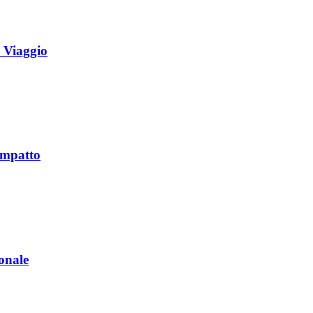
a Viaggio
ompatto
onale