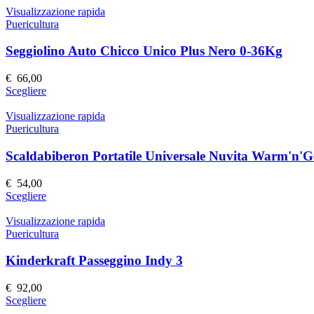
nella
ha
Visualizzazione rapida
pagina
più
Puericultura
del
varianti.
prodotto
Le
Seggiolino Auto Chicco Unico Plus Nero 0-36Kg
opzioni
possono
€
66,00
essere
Questo
Scegliere
scelte
prodotto
nella
ha
Visualizzazione rapida
pagina
più
Puericultura
del
varianti.
prodotto
Le
Scaldabiberon Portatile Universale Nuvita Warm'n'
opzioni
possono
€
54,00
essere
Questo
Scegliere
scelte
prodotto
nella
ha
Visualizzazione rapida
pagina
più
Puericultura
del
varianti.
prodotto
Le
Kinderkraft Passeggino Indy 3
opzioni
possono
€
92,00
essere
Questo
Scegliere
scelte
prodotto