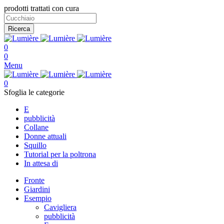
prodotti trattati con cura
Ricerca
0
0
Menu
0
Sfoglia le categorie
E
pubblicità
Collane
Donne attuali
Squillo
Tutorial per la poltrona
In attesa di
Fronte
Giardini
Esempio
Cavigliera
pubblicità