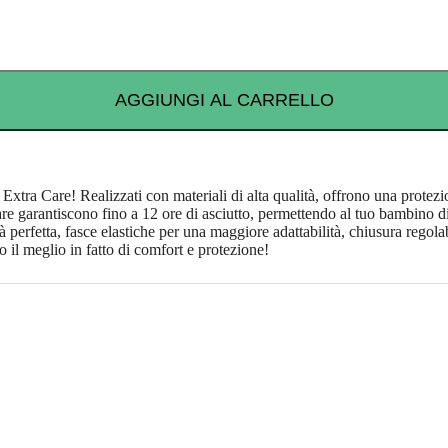
AGGIUNGI AL CARRELLO
xtra Care! Realizzati con materiali di alta qualità, offrono una protezio
re garantiscono fino a 12 ore di asciutto, permettendo al tuo bambino di 
 perfetta, fasce elastiche per una maggiore adattabilità, chiusura regolab
 il meglio in fatto di comfort e protezione!