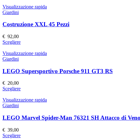
prodotto
ha
Visualizzazione rapida
più
Giardini
varianti.
Le
Costruzione XXL 45 Pezzi
opzioni
possono
€
92,00
essere
Questo
Scegliere
scelte
prodotto
nella
ha
Visualizzazione rapida
pagina
più
Giardini
del
varianti.
prodotto
Le
LEGO Supersportivo Porsche 911 GT3 RS
opzioni
possono
€
20,00
essere
Questo
Scegliere
scelte
prodotto
nella
ha
Visualizzazione rapida
pagina
più
Giardini
del
varianti.
prodotto
Le
LEGO Marvel Spider-Man 76321 SH Attacco di Ven
opzioni
possono
€
39,00
essere
Questo
Scegliere
scelte