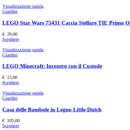
prodotto
nella
ha
Visualizzazione rapida
pagina
più
Giardini
del
varianti.
prodotto
Le
LEGO Star Wars 75431 Caccia Stellare TIE Primo O
opzioni
possono
€
29,00
essere
Questo
Scegliere
scelte
prodotto
nella
ha
Visualizzazione rapida
pagina
più
Giardini
del
varianti.
prodotto
Le
LEGO Minecraft: Incontro con il Custode
opzioni
possono
€
15,00
essere
Questo
Scegliere
scelte
prodotto
nella
ha
Visualizzazione rapida
pagina
più
Giardini
del
varianti.
prodotto
Le
Casa delle Bambole in Legno Little Dutch
opzioni
possono
€
105,00
essere
Questo
Scegliere
scelte