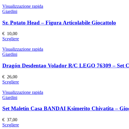
prodotto
nella
ha
Visualizzazione rapida
pagina
più
Giardini
del
varianti.
prodotto
Le
Sr. Potato Head – Figura Articolabile Giocattolo
opzioni
possono
€
10,00
essere
Questo
Scegliere
scelte
prodotto
nella
ha
Visualizzazione rapida
pagina
più
Giardini
del
varianti.
prodotto
Le
Dragón Desdentao Volador R/C LEGO 76309 – Set Co
opzioni
possono
€
26,00
essere
Questo
Scegliere
scelte
prodotto
nella
ha
Visualizzazione rapida
pagina
più
Giardini
del
varianti.
prodotto
Le
Set Maletín Casa BANDAI Ksimerito Chivatita – Gioca
opzioni
possono
€
37,00
essere
Questo
Scegliere
scelte