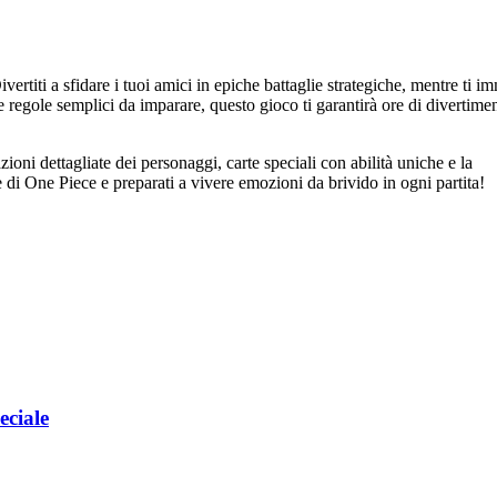
titi a sfidare i tuoi amici in epiche battaglie strategiche, mentre ti i
 e regole semplici da imparare, questo gioco ti garantirà ore di divertime
ioni dettagliate dei personaggi, carte speciali con abilità uniche e la
e di One Piece e preparati a vivere emozioni da brivido in ogni partita!
eciale