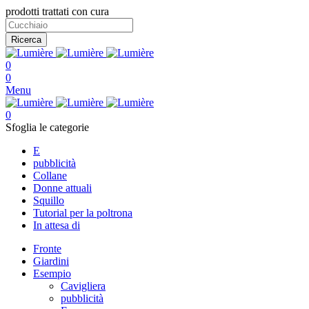
prodotti trattati con cura
Ricerca
0
0
Menu
0
Sfoglia le categorie
E
pubblicità
Collane
Donne attuali
Squillo
Tutorial per la poltrona
In attesa di
Fronte
Giardini
Esempio
Cavigliera
pubblicità