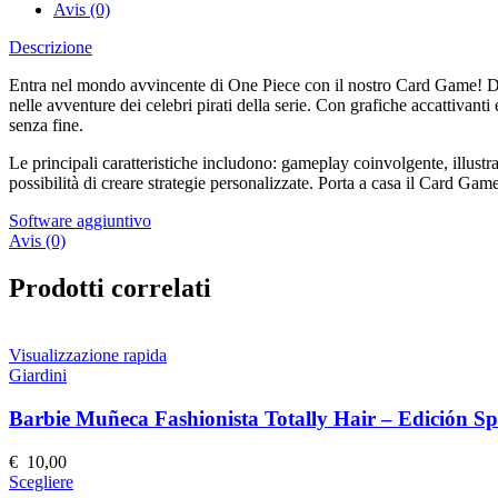
Avis (0)
Descrizione
Entra nel mondo avvincente di One Piece con il nostro Card Game! Diver
nelle avventure dei celebri pirati della serie. Con grafiche accattivanti
senza fine.
Le principali caratteristiche includono: gameplay coinvolgente, illustraz
possibilità di creare strategie personalizzate. Porta a casa il Card Gam
Software aggiuntivo
Avis (0)
Prodotti correlati
Visualizzazione rapida
Giardini
Barbie Muñeca Fashionista Totally Hair – Edición Sp
€
10,00
Questo
Scegliere