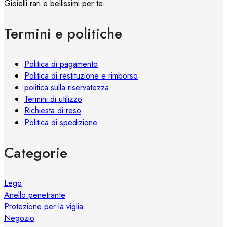
Gioielli rari e bellissimi per te.
possono
essere
Termini e politiche
scelte
nella
pagina
Politica di pagamento
del
Politica di restituzione e rimborso
prodotto
politica sulla riservatezza
Termini di utilizzo
Richiesta di reso
Politica di spedizione
Categorie
Lego
Anello penetrante
Protezione per la viglia
Negozio