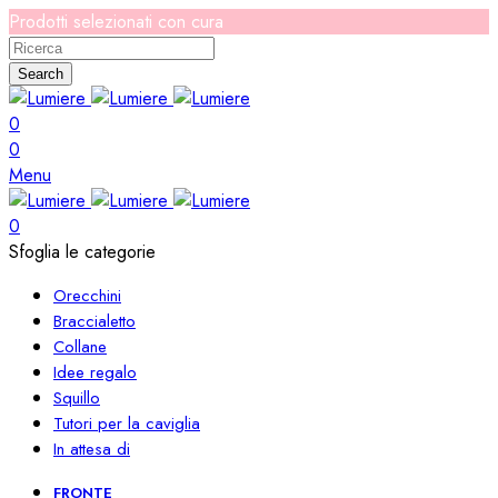
Prodotti selezionati con cura
Search
0
0
Menu
0
Sfoglia le categorie
Orecchini
Braccialetto
Collane
Idee regalo
Squillo
Tutori per la caviglia
In attesa di
FRONTE