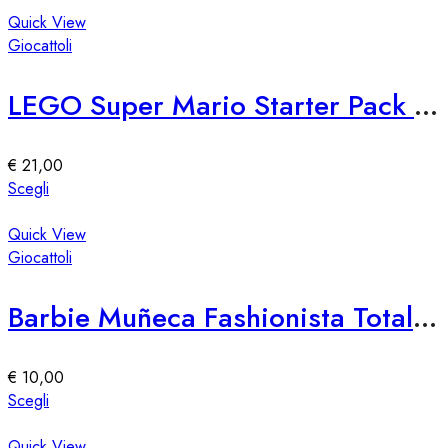
pagina
ha
Quick View
del
più
Giocattoli
prodotto
varianti.
Le
LEGO Super Mario Starter Pack 71360
opzioni
possono
essere
€
21,00
scelte
Questo
Scegli
nella
prodotto
pagina
ha
Quick View
del
più
Giocattoli
prodotto
varianti.
Le
Barbie Muñeca Fashionista Totally Hair – Edición Speciale
opzioni
possono
essere
€
10,00
scelte
Questo
Scegli
nella
prodotto
pagina
ha
Quick View