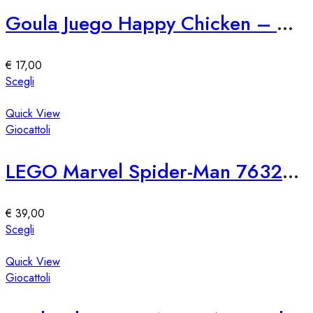
Le
Goula Juego Happy Chicken – Gioco di Abilità per Bambini
opzioni
possono
essere
€
17,00
scelte
Questo
Scegli
nella
prodotto
pagina
ha
Quick View
del
più
Giocattoli
prodotto
varianti.
Le
LEGO Marvel Spider-Man 76321 SH Attacco di Venom
opzioni
possono
essere
€
39,00
scelte
Questo
Scegli
nella
prodotto
pagina
ha
Quick View
del
più
Giocattoli
prodotto
varianti.
Le