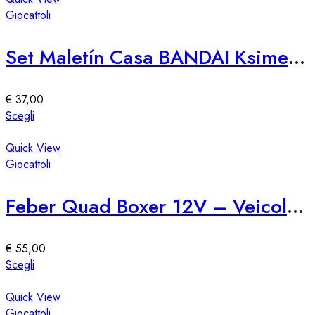
del
più
Giocattoli
prodotto
varianti.
Le
Set Maletín Casa BANDAI Ksimerito Chivatita – Giocattolo Interattivo
opzioni
possono
essere
€
37,00
scelte
Questo
Scegli
nella
prodotto
pagina
ha
Quick View
del
più
Giocattoli
prodotto
varianti.
Le
Feber Quad Boxer 12V – Veicolo Elettrico per Bambini
opzioni
possono
essere
€
55,00
scelte
Questo
Scegli
nella
prodotto
pagina
ha
Quick View
del
più
Giocattoli