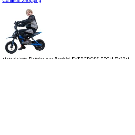
Continue Shopping
Motocicletta Elettrica per Bambini EVERCROSS TECH EV12M
– 300W, 25 km/h
€
218,00
Price:
price:
Clear
Motocicletta
Elettrica
Aggiungi al carrello
per
ACQUISTA ORA