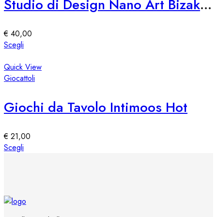
Studio di Design Nano Art Bizak 76309
opzioni
possono
essere
€
40,00
scelte
Questo
Scegli
nella
prodotto
pagina
ha
Quick View
del
più
Giocattoli
prodotto
varianti.
Le
Giochi da Tavolo Intimoos Hot
opzioni
possono
essere
€
21,00
scelte
Questo
Scegli
nella
prodotto
pagina
ha
del
più
prodotto
varianti.
Le
opzioni