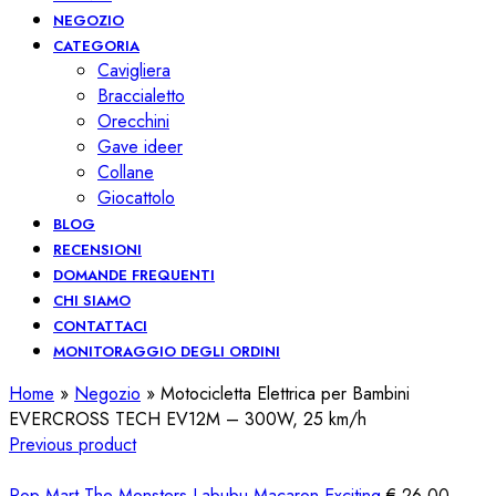
NEGOZIO
CATEGORIA
Cavigliera
Braccialetto
Orecchini
Gave ideer
Collane
Giocattolo
BLOG
RECENSIONI
DOMANDE FREQUENTI
CHI SIAMO
CONTATTACI
MONITORAGGIO DEGLI ORDINI
Home
»
Negozio
»
Motocicletta Elettrica per Bambini
EVERCROSS TECH EV12M – 300W, 25 km/h
Previous product
Pop Mart The Monsters Labubu Macaron Exciting
€
26,00