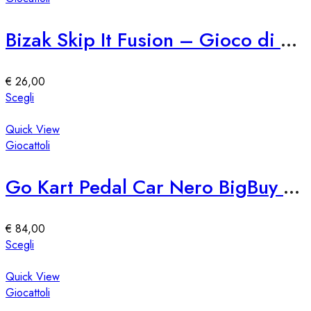
prodotto
varianti.
Le
Bizak Skip It Fusion – Gioco di Saltare e Girare
opzioni
possono
essere
€
26,00
scelte
Questo
Scegli
nella
prodotto
pagina
ha
Quick View
del
più
Giocattoli
prodotto
varianti.
Le
Go Kart Pedal Car Nero BigBuy Fun
opzioni
possono
essere
€
84,00
scelte
Questo
Scegli
nella
prodotto
pagina
ha
Quick View
del
più
Giocattoli
prodotto
varianti.