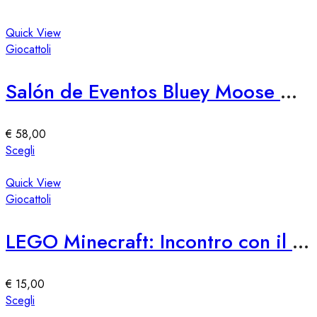
Quick View
Giocattoli
Salón de Eventos Bluey Moose – Spazio Eventi Elegante e Versatile
€
58,00
Questo
Scegli
prodotto
ha
Quick View
più
Giocattoli
varianti.
Le
LEGO Minecraft: Incontro con il Custode
opzioni
possono
essere
€
15,00
scelte
Questo
Scegli
nella
prodotto