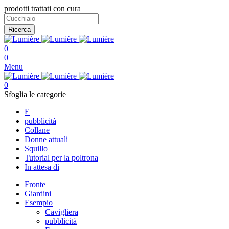
prodotti trattati con cura
Ricerca
0
0
Menu
0
Sfoglia le categorie
E
pubblicità
Collane
Donne attuali
Squillo
Tutorial per la poltrona
In attesa di
Fronte
Giardini
Esempio
Cavigliera
pubblicità