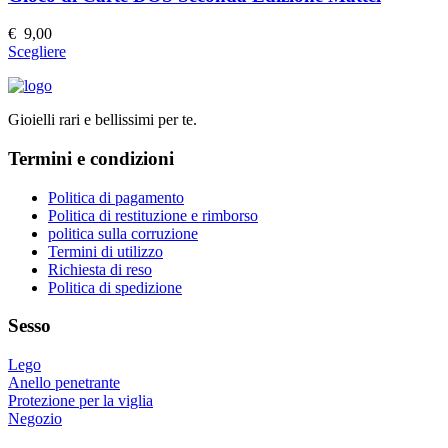
opzioni
possono
€
9,00
essere
Questo
Scegliere
scelte
prodotto
nella
ha
pagina
più
del
Gioielli rari e bellissimi per te.
varianti.
prodotto
Le
Termini e condizioni
opzioni
possono
essere
Politica di pagamento
scelte
Politica di restituzione e rimborso
nella
politica sulla corruzione
pagina
Termini di utilizzo
del
Richiesta di reso
prodotto
Politica di spedizione
Sesso
Lego
Anello penetrante
Protezione per la viglia
Negozio