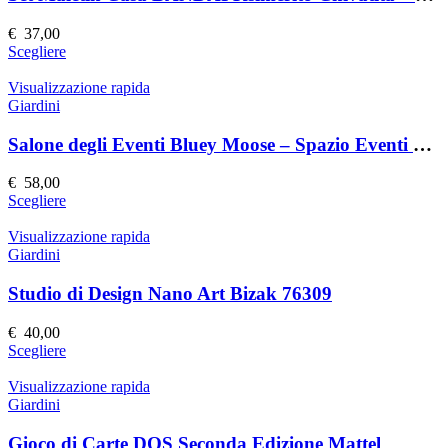
opzioni
possono
€
37,00
essere
Questo
Scegliere
scelte
prodotto
nella
ha
Visualizzazione rapida
pagina
più
Giardini
del
varianti.
prodotto
Le
Salone degli Eventi Bluey Moose – Spazio Eventi Elegante e Versatile
opzioni
possono
€
58,00
essere
Questo
Scegliere
scelte
prodotto
nella
ha
Visualizzazione rapida
pagina
più
Giardini
del
varianti.
prodotto
Le
Studio di Design Nano Art Bizak 76309
opzioni
possono
€
40,00
essere
Questo
Scegliere
scelte
prodotto
nella
ha
Visualizzazione rapida
pagina
più
Giardini
del
varianti.
prodotto
Le
Gioco di Carte DOS Seconda Edizione Mattel