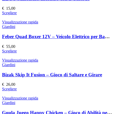
opzioni
possono
€
15,00
essere
Questo
Scegliere
scelte
prodotto
nella
ha
Visualizzazione rapida
pagina
più
Giardini
del
varianti.
prodotto
Le
Feber Quad Boxer 12V – Veicolo Elettrico per Bambini
opzioni
possono
€
55,00
essere
Questo
Scegliere
scelte
prodotto
nella
ha
Visualizzazione rapida
pagina
più
Giardini
del
varianti.
prodotto
Le
Bizak Skip It Fusion – Gioco di Saltare e Girare
opzioni
possono
€
26,00
essere
Questo
Scegliere
scelte
prodotto
nella
ha
Visualizzazione rapida
pagina
più
Giardini
del
varianti.
prodotto
Le
Goula Juego Happy Chicken – Gioco di Abilità per Bambini