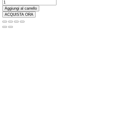
Lego
Technic
Aggiungi al carrello
Yacht
ACQUISTA ORA
Emirates
Team
New
Zealand
AC75
quantità