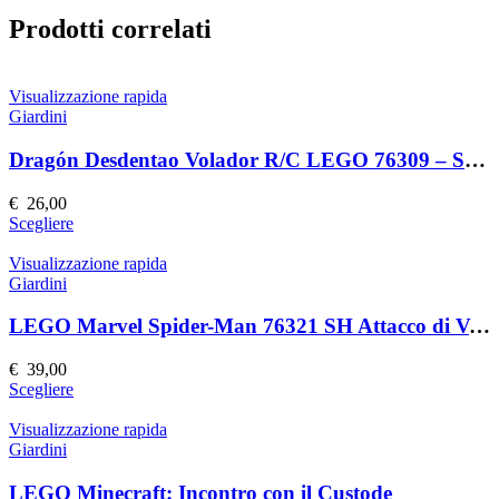
Prodotti correlati
Visualizzazione rapida
Giardini
Dragón Desdentao Volador R/C LEGO 76309 – Set Costruzioni Volante
€
26,00
Questo
Scegliere
prodotto
ha
Visualizzazione rapida
più
Giardini
varianti.
Le
LEGO Marvel Spider-Man 76321 SH Attacco di Venom
opzioni
possono
€
39,00
essere
Questo
Scegliere
scelte
prodotto
nella
ha
Visualizzazione rapida
pagina
più
Giardini
del
varianti.
prodotto
Le
LEGO Minecraft: Incontro con il Custode