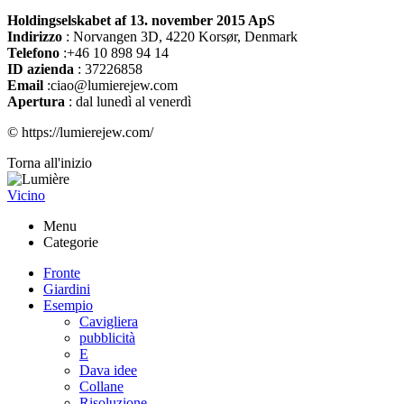
Holdingselskabet af 13. november 2015 ApS
Indirizzo
:
Norvangen 3D, 4220 Korsør, Denmark
Telefono
:+46 10 898 94 14
ID azienda
: 37226858
Email
:ciao@lumierejew.com
Apertura
: dal lunedì al venerdì
© https://lumierejew.com/
Torna all'inizio
Vicino
Menu
Categorie
Fronte
Giardini
Esempio
Cavigliera
pubblicità
E
Dava idee
Collane
Risoluzione