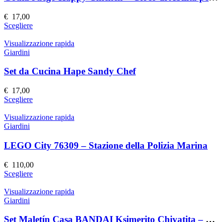
opzioni
possono
€
17,00
essere
Questo
Scegliere
scelte
prodotto
nella
ha
Visualizzazione rapida
pagina
più
Giardini
del
varianti.
prodotto
Le
Set da Cucina Hape Sandy Chef
opzioni
possono
€
17,00
essere
Questo
Scegliere
scelte
prodotto
nella
ha
Visualizzazione rapida
pagina
più
Giardini
del
varianti.
prodotto
Le
LEGO City 76309 – Stazione della Polizia Marina
opzioni
possono
€
110,00
essere
Questo
Scegliere
scelte
prodotto
nella
ha
Visualizzazione rapida
pagina
più
Giardini
del
varianti.
prodotto
Le
Set Maletín Casa BANDAI Ksimerito Chivatita – Giocattolo Interattivo