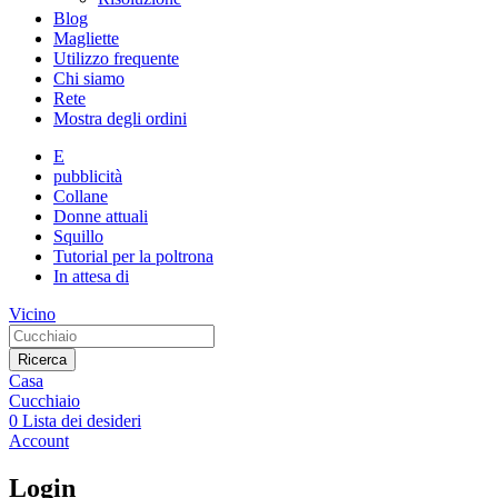
Blog
Magliette
Utilizzo frequente
Chi siamo
Rete
Mostra degli ordini
E
pubblicità
Collane
Donne attuali
Squillo
Tutorial per la poltrona
In attesa di
Vicino
Ricerca
Casa
Cucchiaio
0
Lista dei desideri
Account
Login