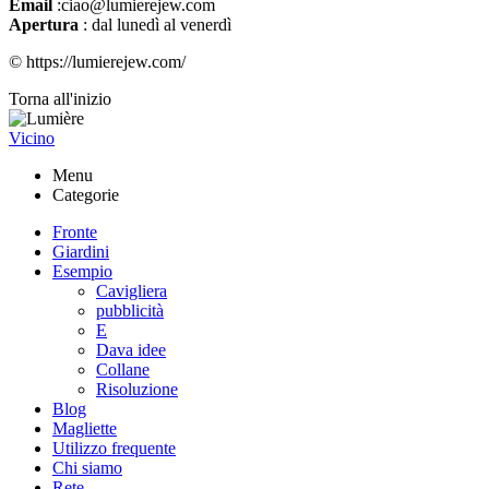
Email
:ciao@lumierejew.com
Apertura
: dal lunedì al venerdì
© https://lumierejew.com/
Torna all'inizio
Vicino
Menu
Categorie
Fronte
Giardini
Esempio
Cavigliera
pubblicità
E
Dava idee
Collane
Risoluzione
Blog
Magliette
Utilizzo frequente
Chi siamo
Rete