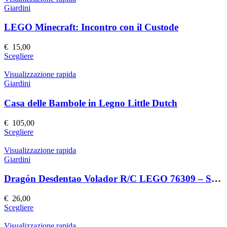
pagina
più
Giardini
del
varianti.
prodotto
Le
LEGO Minecraft: Incontro con il Custode
opzioni
possono
€
15,00
essere
Questo
Scegliere
scelte
prodotto
nella
ha
Visualizzazione rapida
pagina
più
Giardini
del
varianti.
prodotto
Le
Casa delle Bambole in Legno Little Dutch
opzioni
possono
€
105,00
essere
Questo
Scegliere
scelte
prodotto
nella
ha
Visualizzazione rapida
pagina
più
Giardini
del
varianti.
prodotto
Le
Dragón Desdentao Volador R/C LEGO 76309 – Set Costruzioni Volante
opzioni
possono
€
26,00
essere
Questo
Scegliere
scelte
prodotto
nella
ha
Visualizzazione rapida