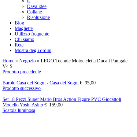
E
Dava idee
Collane
Risoluzione
Blog
Magliette
Utilizzo frequente
Chi siamo
Rete
Mostra degli ordini
Home
»
Negozio
»
LEGO Technic Motocicletta Ducati Panigale
V4 S
Prodotto precedente
Barbie Casa dei Sogni - Casa dei Sogni
€
95,00
Prodotto successivo
Set 18 Pezzi Super Mario Bros Action Figure PVC Giocattoli
Modello Yoshi Asino
€
159,00
Scatola luminosa