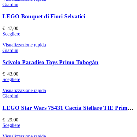
pagina
più
Giardini
del
varianti.
prodotto
Le
LEGO Bouquet di Fiori Selvatici
opzioni
possono
€
47,00
essere
Questo
Scegliere
scelte
prodotto
nella
ha
Visualizzazione rapida
pagina
più
Giardini
del
varianti.
prodotto
Le
Scivolo Paradiso Toys Primo Tobogán
opzioni
possono
€
43,00
essere
Questo
Scegliere
scelte
prodotto
nella
ha
Visualizzazione rapida
pagina
più
Giardini
del
varianti.
prodotto
Le
LEGO Star Wars 75431 Caccia Stellare TIE Primo Ordine
opzioni
possono
€
29,00
essere
Questo
Scegliere
scelte
prodotto
nella
ha
Visualizzazione rapida