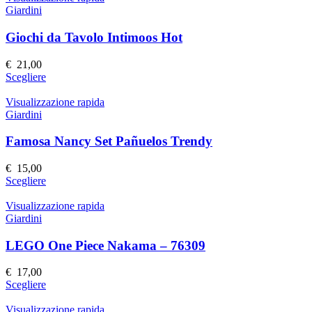
Giardini
Giochi da Tavolo Intimoos Hot
€
21,00
Questo
Scegliere
prodotto
ha
Visualizzazione rapida
più
Giardini
varianti.
Le
Famosa Nancy Set Pañuelos Trendy
opzioni
possono
€
15,00
essere
Questo
Scegliere
scelte
prodotto
nella
ha
Visualizzazione rapida
pagina
più
Giardini
del
varianti.
prodotto
Le
LEGO One Piece Nakama – 76309
opzioni
possono
€
17,00
essere
Questo
Scegliere
scelte
prodotto
nella
ha
Visualizzazione rapida