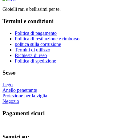
pagina
più
del
Gioielli rari e bellissimi per te.
varianti.
prodotto
Le
Termini e condizioni
opzioni
possono
essere
Politica di pagamento
scelte
Politica di restituzione e rimborso
nella
politica sulla corruzione
pagina
Termini di utilizzo
del
Richiesta di reso
prodotto
Politica di spedizione
Sesso
Lego
Anello penetrante
Protezione per la viglia
Negozio
Pagamenti sicuri
Seguici su: