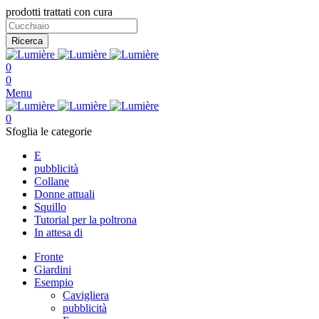
prodotti trattati con cura
Ricerca
0
0
Menu
0
Sfoglia le categorie
E
pubblicità
Collane
Donne attuali
Squillo
Tutorial per la poltrona
In attesa di
Fronte
Giardini
Esempio
Cavigliera
pubblicità