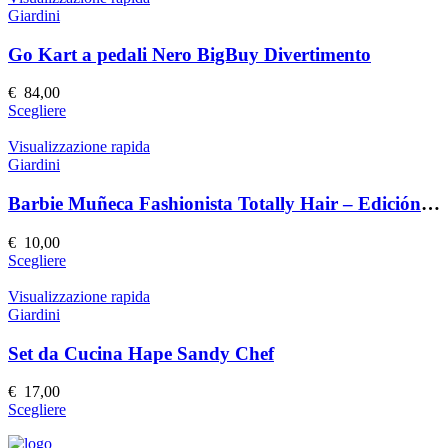
pagina
più
Giardini
del
varianti.
prodotto
Le
Go Kart a pedali Nero BigBuy Divertimento
opzioni
possono
€
84,00
essere
Questo
Scegliere
scelte
prodotto
nella
ha
Visualizzazione rapida
pagina
più
Giardini
del
varianti.
prodotto
Le
Barbie Muñeca Fashionista Totally Hair – Edición Speciale
opzioni
possono
€
10,00
essere
Questo
Scegliere
scelte
prodotto
nella
ha
Visualizzazione rapida
pagina
più
Giardini
del
varianti.
prodotto
Le
Set da Cucina Hape Sandy Chef
opzioni
possono
€
17,00
essere
Questo
Scegliere
scelte
prodotto
nella
ha