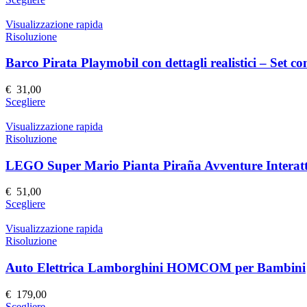
scelte
prodotto
nella
ha
Visualizzazione rapida
pagina
più
Risoluzione
del
varianti.
prodotto
Le
Barco Pirata Playmobil con dettagli realistici – Set c
opzioni
possono
€
31,00
essere
Questo
Scegliere
scelte
prodotto
nella
ha
Visualizzazione rapida
pagina
più
Risoluzione
del
varianti.
prodotto
Le
LEGO Super Mario Pianta Piraña Avventure Interatt
opzioni
possono
€
51,00
essere
Questo
Scegliere
scelte
prodotto
nella
ha
Visualizzazione rapida
pagina
più
Risoluzione
del
varianti.
prodotto
Le
Auto Elettrica Lamborghini HOMCOM per Bambini
opzioni
possono
€
179,00
essere
Questo
Scegliere