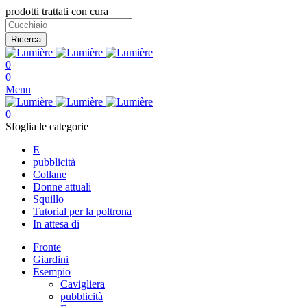
prodotti trattati con cura
Ricerca
0
0
Menu
0
Sfoglia le categorie
E
pubblicità
Collane
Donne attuali
Squillo
Tutorial per la poltrona
In attesa di
Fronte
Giardini
Esempio
Cavigliera
pubblicità