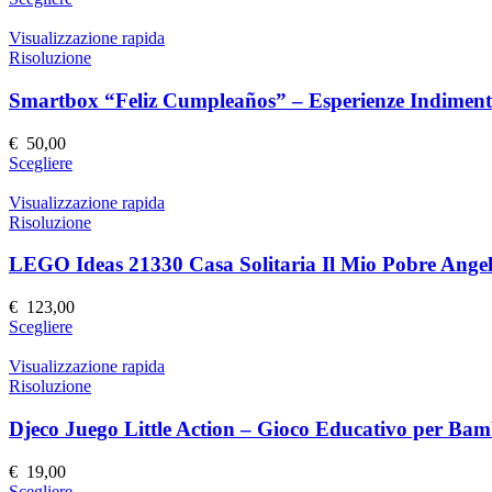
scelte
prodotto
nella
ha
Visualizzazione rapida
pagina
più
Risoluzione
del
varianti.
prodotto
Le
Smartbox “Feliz Cumpleaños” – Esperienze Indimenti
opzioni
possono
€
50,00
essere
Questo
Scegliere
scelte
prodotto
nella
ha
Visualizzazione rapida
pagina
più
Risoluzione
del
varianti.
prodotto
Le
LEGO Ideas 21330 Casa Solitaria Il Mio Pobre Angel
opzioni
possono
€
123,00
essere
Questo
Scegliere
scelte
prodotto
nella
ha
Visualizzazione rapida
pagina
più
Risoluzione
del
varianti.
prodotto
Le
Djeco Juego Little Action – Gioco Educativo per Bam
opzioni
possono
€
19,00
essere
Questo
Scegliere