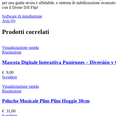
per una guida sicura e affidabile, e sistema di stabilizzazione avanzato 
con il Drone DJI Flip!
Software di installazione
Avis (0)
Prodotti correlati
Visualizzazione rapida
Risoluzione
Mascota Digitale Interattiva Punirunes – Diversión 
€
9,00
Questo
Scegliere
prodotto
ha
Visualizzazione rapida
più
Risoluzione
varianti.
Le
Peluche Musicale Plim Plim Hoggie 30cm
opzioni
possono
€
31,00
essere
Questo
Scegliere