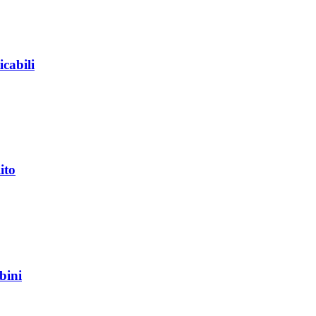
cabili
ito
bini