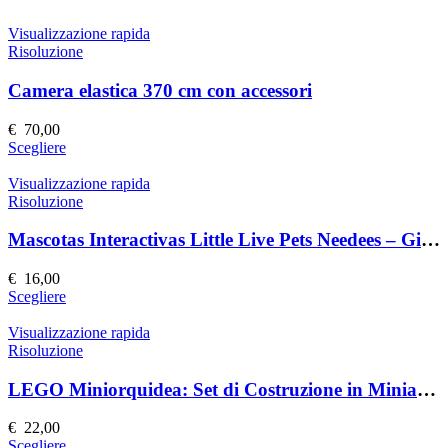
Visualizzazione rapida
Risoluzione
Camera elastica 370 cm con accessori
€
70,00
Questo
Scegliere
prodotto
ha
Visualizzazione rapida
più
Risoluzione
varianti.
Le
Mascotas Interactivas Little Live Pets Needees – Giocattolo Interattivo
opzioni
possono
€
16,00
essere
Questo
Scegliere
scelte
prodotto
nella
ha
Visualizzazione rapida
pagina
più
Risoluzione
del
varianti.
prodotto
Le
LEGO Miniorquidea: Set di Costruzione in Miniatura
opzioni
possono
€
22,00
essere
Questo
Scegliere