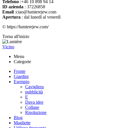
Telefono
:+46 10 898 94 14
ID azienda
: 37226858
Email
:ciao@lumierejew.com
Apertura
: dal lunedì al venerdì
© https://lumierejew.com/
Torna all'inizio
Vicino
Menu
Categorie
Fronte
Giardini
Esempio
Cavigliera
pubblicità
E
Dava idee
Collane
Risoluzione
Blog
Magliette
Utilizzo frequente