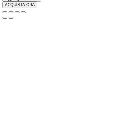
Deluxe
ACQUISTA ORA
Naruto
Shippuden
Naruto
Uzumaki
Quantità
esclusiva