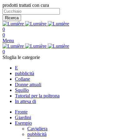
prodotti trattati con cura
Ricerca
0
0
Menu
0
Sfoglia le categorie
E
pubblicità
Collane
Donne attuali
Squillo
Tutorial per la poltrona
In attesa di
Fronte
Giardini
Esempio
Cavigliera
pubblicità