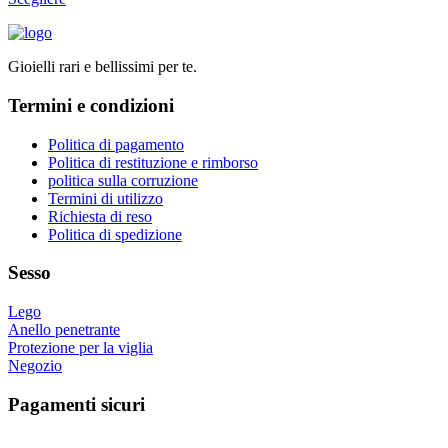
scelte
prodotto
nella
ha
pagina
più
del
Gioielli rari e bellissimi per te.
varianti.
prodotto
Le
Termini e condizioni
opzioni
possono
essere
Politica di pagamento
scelte
Politica di restituzione e rimborso
nella
politica sulla corruzione
pagina
Termini di utilizzo
del
Richiesta di reso
prodotto
Politica di spedizione
Sesso
Lego
Anello penetrante
Protezione per la viglia
Negozio
Pagamenti sicuri