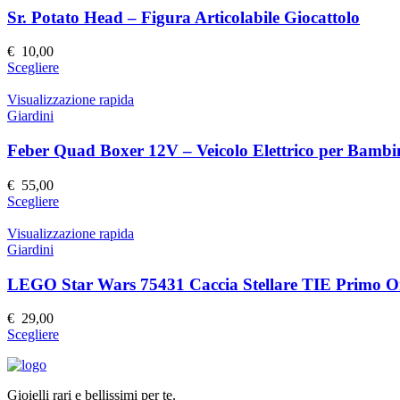
prodotto
Le
Sr. Potato Head – Figura Articolabile Giocattolo
opzioni
possono
€
10,00
essere
Questo
Scegliere
scelte
prodotto
nella
ha
Visualizzazione rapida
pagina
più
Giardini
del
varianti.
prodotto
Le
Feber Quad Boxer 12V – Veicolo Elettrico per Bambi
opzioni
possono
€
55,00
essere
Questo
Scegliere
scelte
prodotto
nella
ha
Visualizzazione rapida
pagina
più
Giardini
del
varianti.
prodotto
Le
LEGO Star Wars 75431 Caccia Stellare TIE Primo O
opzioni
possono
€
29,00
essere
Questo
Scegliere
scelte
prodotto
nella
ha
pagina
più
del
Gioielli rari e bellissimi per te.
varianti.