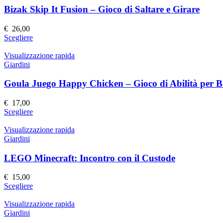
Bizak Skip It Fusion – Gioco di Saltare e Girare
€
26,00
Questo
Scegliere
prodotto
ha
Visualizzazione rapida
più
Giardini
varianti.
Le
Goula Juego Happy Chicken – Gioco di Abilità per 
opzioni
possono
€
17,00
essere
Questo
Scegliere
scelte
prodotto
nella
ha
Visualizzazione rapida
pagina
più
Giardini
del
varianti.
prodotto
Le
LEGO Minecraft: Incontro con il Custode
opzioni
possono
€
15,00
essere
Questo
Scegliere
scelte
prodotto
nella
ha
Visualizzazione rapida
pagina
più
Giardini
del
varianti.