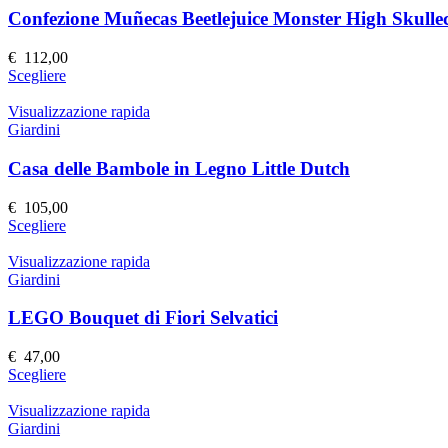
prodotto
Le
Confezione Muñecas Beetlejuice Monster High Skulle
opzioni
possono
€
112,00
essere
Questo
Scegliere
scelte
prodotto
nella
ha
Visualizzazione rapida
pagina
più
Giardini
del
varianti.
prodotto
Le
Casa delle Bambole in Legno Little Dutch
opzioni
possono
€
105,00
essere
Questo
Scegliere
scelte
prodotto
nella
ha
Visualizzazione rapida
pagina
più
Giardini
del
varianti.
prodotto
Le
LEGO Bouquet di Fiori Selvatici
opzioni
possono
€
47,00
essere
Questo
Scegliere
scelte
prodotto
nella
ha
Visualizzazione rapida
pagina
più
Giardini
del
varianti.