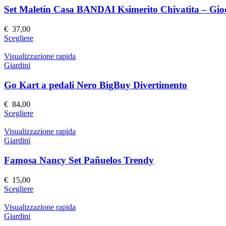
prodotto
Le
Set Maletín Casa BANDAI Ksimerito Chivatita – Gioca
opzioni
possono
€
37,00
essere
Questo
Scegliere
scelte
prodotto
nella
ha
Visualizzazione rapida
pagina
più
Giardini
del
varianti.
prodotto
Le
Go Kart a pedali Nero BigBuy Divertimento
opzioni
possono
€
84,00
essere
Questo
Scegliere
scelte
prodotto
nella
ha
Visualizzazione rapida
pagina
più
Giardini
del
varianti.
prodotto
Le
Famosa Nancy Set Pañuelos Trendy
opzioni
possono
€
15,00
essere
Questo
Scegliere
scelte
prodotto
nella
ha
Visualizzazione rapida
pagina
più
Giardini
del
varianti.