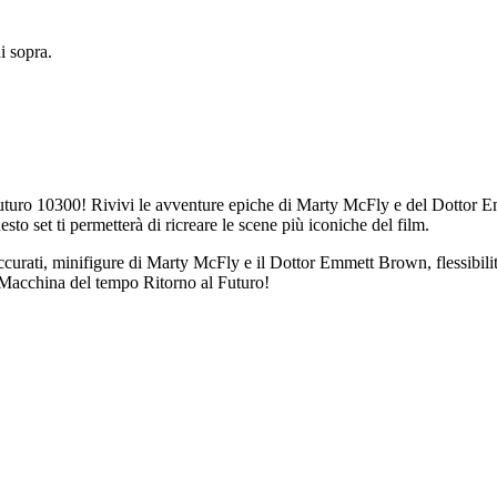
 sopra.
uturo 10300! Rivivi le avventure epiche di Marty McFly e del Dottor 
o set ti permetterà di ricreare le scene più iconiche del film.
 accurati, minifigure di Marty McFly e il Dottor Emmett Brown, flessibilit
 Macchina del tempo Ritorno al Futuro!