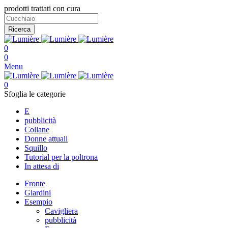
prodotti trattati con cura
Ricerca
0
0
Menu
0
Sfoglia le categorie
E
pubblicità
Collane
Donne attuali
Squillo
Tutorial per la poltrona
In attesa di
Fronte
Giardini
Esempio
Cavigliera
pubblicità