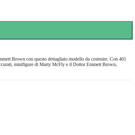
Emmett Brown con questo dettagliato modello da costruire. Con 401
li accurati, minifigure di Marty McFly e il Dottor Emmett Brown,