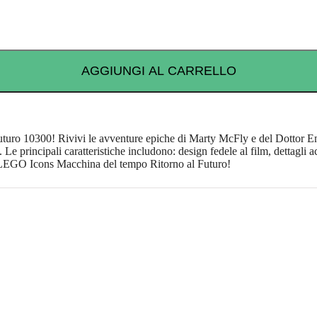
AGGIUNGI AL CARRELLO
uturo 10300! Rivivi le avventure epiche di Marty McFly e del Dottor 
lm. Le principali caratteristiche includono: design fedele al film, dettag
 la LEGO Icons Macchina del tempo Ritorno al Futuro!