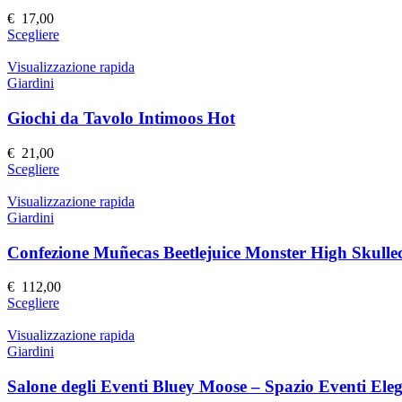
possono
€
17,00
essere
Questo
Scegliere
scelte
prodotto
nella
ha
Visualizzazione rapida
pagina
più
Giardini
del
varianti.
prodotto
Le
Giochi da Tavolo Intimoos Hot
opzioni
possono
€
21,00
essere
Questo
Scegliere
scelte
prodotto
nella
ha
Visualizzazione rapida
pagina
più
Giardini
del
varianti.
prodotto
Le
Confezione Muñecas Beetlejuice Monster High Skulle
opzioni
possono
€
112,00
essere
Questo
Scegliere
scelte
prodotto
nella
ha
Visualizzazione rapida
pagina
più
Giardini
del
varianti.
prodotto
Le
Salone degli Eventi Bluey Moose – Spazio Eventi Elega
opzioni