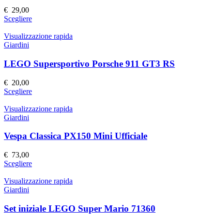
€
29,00
Questo
Scegliere
prodotto
ha
Visualizzazione rapida
più
Giardini
varianti.
Le
LEGO Supersportivo Porsche 911 GT3 RS
opzioni
possono
€
20,00
essere
Questo
Scegliere
scelte
prodotto
nella
ha
Visualizzazione rapida
pagina
più
Giardini
del
varianti.
prodotto
Le
Vespa Classica PX150 Mini Ufficiale
opzioni
possono
€
73,00
essere
Questo
Scegliere
scelte
prodotto
nella
ha
Visualizzazione rapida
pagina
più
Giardini
del
varianti.
prodotto
Le
Set iniziale LEGO Super Mario 71360
opzioni