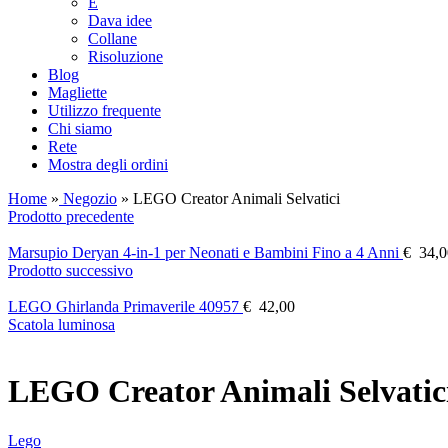
E
Dava idee
Collane
Risoluzione
Blog
Magliette
Utilizzo frequente
Chi siamo
Rete
Mostra degli ordini
Home
»
Negozio
»
LEGO Creator Animali Selvatici
Prodotto precedente
Marsupio Deryan 4-in-1 per Neonati e Bambini Fino a 4 Anni
€
34,0
Prodotto successivo
LEGO Ghirlanda Primaverile 40957
€
42,00
Scatola luminosa
LEGO Creator Animali Selvatic
Lego