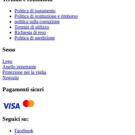
possono
essere
Politica di pagamento
scelte
Politica di restituzione e rimborso
nella
politica sulla corruzione
pagina
Termini di utilizzo
del
Richiesta di reso
prodotto
Politica di spedizione
Sesso
Lego
Anello penetrante
Protezione per la viglia
Negozio
Pagamenti sicuri
Seguici su:
Facebook