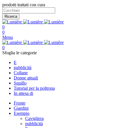
prodotti trattati con cura
Ricerca
0
0
Menu
0
Sfoglia le categorie
E
pubblicità
Collane
Donne attuali
Squillo
Tutorial per la poltrona
In attesa di
Fronte
Giardini
Esempio
Cavigliera
pubblicità