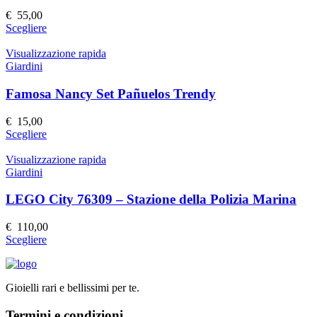
possono
€
55,00
essere
Questo
Scegliere
scelte
prodotto
nella
ha
Visualizzazione rapida
pagina
più
Giardini
del
varianti.
prodotto
Le
Famosa Nancy Set Pañuelos Trendy
opzioni
possono
€
15,00
essere
Questo
Scegliere
scelte
prodotto
nella
ha
Visualizzazione rapida
pagina
più
Giardini
del
varianti.
prodotto
Le
LEGO City 76309 – Stazione della Polizia Marina
opzioni
possono
€
110,00
essere
Questo
Scegliere
scelte
prodotto
nella
ha
pagina
più
del
Gioielli rari e bellissimi per te.
varianti.
prodotto
Le
Termini e condizioni
opzioni