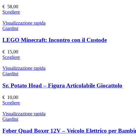
possono
€
58,00
essere
Questo
Scegliere
scelte
prodotto
nella
ha
Visualizzazione rapida
pagina
più
Giardini
del
varianti.
prodotto
Le
LEGO Minecraft: Incontro con il Custode
opzioni
possono
€
15,00
essere
Questo
Scegliere
scelte
prodotto
nella
ha
Visualizzazione rapida
pagina
più
Giardini
del
varianti.
prodotto
Le
Sr. Potato Head – Figura Articolabile Giocattolo
opzioni
possono
€
10,00
essere
Questo
Scegliere
scelte
prodotto
nella
ha
Visualizzazione rapida
pagina
più
Giardini
del
varianti.
prodotto
Le
Feber Quad Boxer 12V – Veicolo Elettrico per Bambi
opzioni