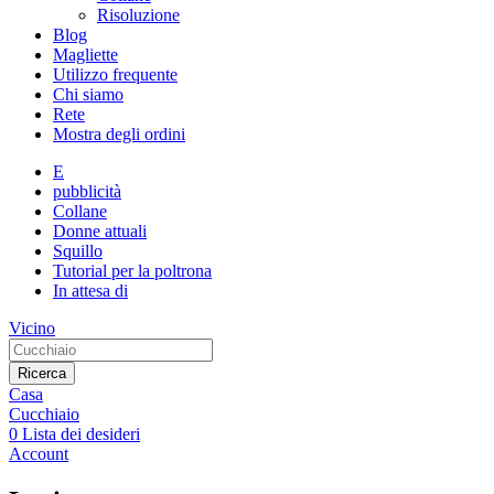
Risoluzione
Blog
Magliette
Utilizzo frequente
Chi siamo
Rete
Mostra degli ordini
E
pubblicità
Collane
Donne attuali
Squillo
Tutorial per la poltrona
In attesa di
Vicino
Ricerca
Casa
Cucchiaio
0
Lista dei desideri
Account