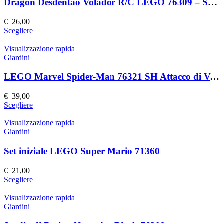
Le
Dragón Desdentao Volador R/C LEGO 76309 – Set Costruzioni Volante
opzioni
possono
€
26,00
essere
Questo
Scegliere
scelte
prodotto
nella
ha
Visualizzazione rapida
pagina
più
Giardini
del
varianti.
prodotto
Le
LEGO Marvel Spider-Man 76321 SH Attacco di Venom
opzioni
possono
€
39,00
essere
Questo
Scegliere
scelte
prodotto
nella
ha
Visualizzazione rapida
pagina
più
Giardini
del
varianti.
prodotto
Le
Set iniziale LEGO Super Mario 71360
opzioni
possono
€
21,00
essere
Questo
Scegliere
scelte
prodotto
nella
ha
Visualizzazione rapida
pagina
più
Giardini
del
varianti.
prodotto