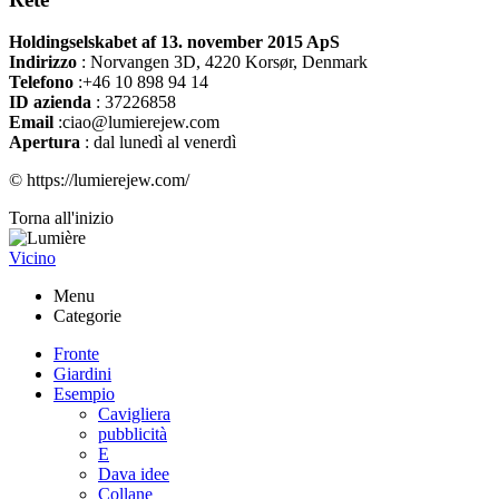
Holdingselskabet af 13. november 2015 ApS
Indirizzo
:
Norvangen 3D, 4220 Korsør, Denmark
Telefono
:+46 10 898 94 14
ID azienda
: 37226858
Email
:ciao@lumierejew.com
Apertura
: dal lunedì al venerdì
© https://lumierejew.com/
Torna all'inizio
Vicino
Menu
Categorie
Fronte
Giardini
Esempio
Cavigliera
pubblicità
E
Dava idee
Collane