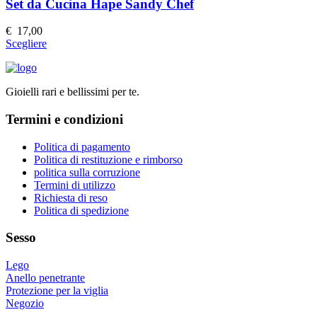
Le
Set da Cucina Hape Sandy Chef
opzioni
possono
€
17,00
essere
Questo
Scegliere
scelte
prodotto
nella
ha
pagina
più
del
Gioielli rari e bellissimi per te.
varianti.
prodotto
Le
Termini e condizioni
opzioni
possono
essere
Politica di pagamento
scelte
Politica di restituzione e rimborso
nella
politica sulla corruzione
pagina
Termini di utilizzo
del
Richiesta di reso
prodotto
Politica di spedizione
Sesso
Lego
Anello penetrante
Protezione per la viglia
Negozio