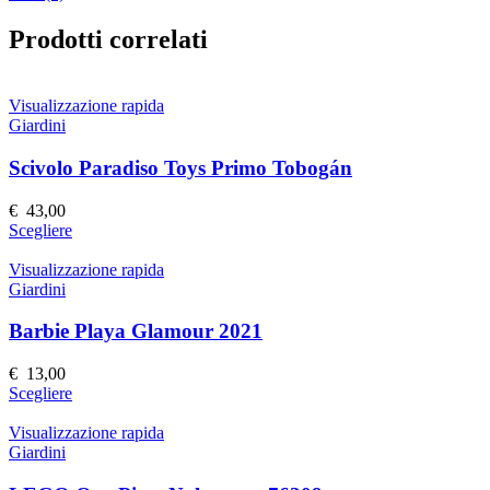
Prodotti correlati
Visualizzazione rapida
Giardini
Scivolo Paradiso Toys Primo Tobogán
€
43,00
Questo
Scegliere
prodotto
ha
Visualizzazione rapida
più
Giardini
varianti.
Le
Barbie Playa Glamour 2021
opzioni
possono
€
13,00
essere
Questo
Scegliere
scelte
prodotto
nella
ha
Visualizzazione rapida
pagina
più
Giardini
del
varianti.
prodotto