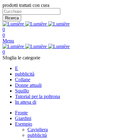
prodotti trattati con cura
Ricerca
0
0
Menu
0
Sfoglia le categorie
E
pubblicità
Collane
Donne attuali
Squillo
Tutorial per la poltrona
In attesa di
Fronte
Giardini
Esempio
Cavigliera
pubblicità