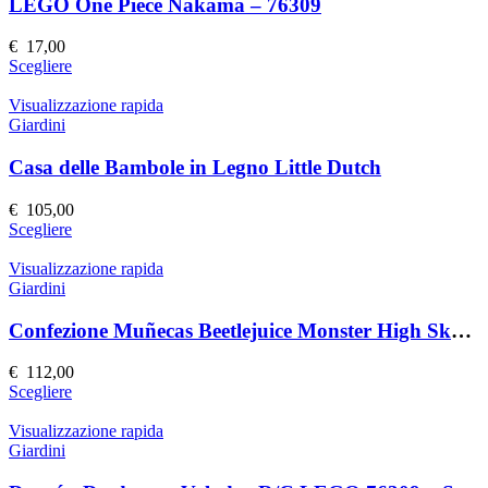
Le
LEGO One Piece Nakama – 76309
opzioni
possono
€
17,00
essere
Questo
Scegliere
scelte
prodotto
nella
ha
Visualizzazione rapida
pagina
più
Giardini
del
varianti.
prodotto
Le
Casa delle Bambole in Legno Little Dutch
opzioni
possono
€
105,00
essere
Questo
Scegliere
scelte
prodotto
nella
ha
Visualizzazione rapida
pagina
più
Giardini
del
varianti.
prodotto
Le
Confezione Muñecas Beetlejuice Monster High Skullector
opzioni
possono
€
112,00
essere
Questo
Scegliere
scelte
prodotto
nella
ha
Visualizzazione rapida
pagina
più
Giardini
del
varianti.
prodotto