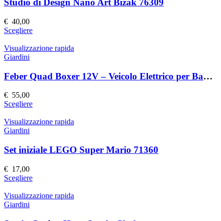
Le
Studio di Design Nano Art Bizak 76309
opzioni
possono
€
40,00
essere
Questo
Scegliere
scelte
prodotto
nella
ha
Visualizzazione rapida
pagina
più
Giardini
del
varianti.
prodotto
Le
Feber Quad Boxer 12V – Veicolo Elettrico per Bambini
opzioni
possono
€
55,00
essere
Questo
Scegliere
scelte
prodotto
nella
ha
Visualizzazione rapida
pagina
più
Giardini
del
varianti.
prodotto
Le
Set iniziale LEGO Super Mario 71360
opzioni
possono
€
17,00
essere
Questo
Scegliere
scelte
prodotto
nella
ha
Visualizzazione rapida
pagina
più
Giardini
del
varianti.
prodotto