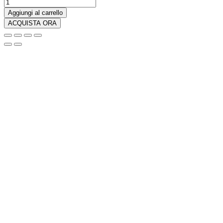
LEGO
City
Aggiungi al carrello
Treno
ACQUISTA ORA
Merci
-
60198
quantità