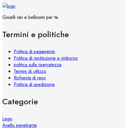
varianti.
Le
opzioni
Gioielli rari e bellissimi per te.
possono
essere
Termini e politiche
scelte
nella
pagina
Politica di pagamento
del
Politica di restituzione e rimborso
prodotto
politica sulla riservatezza
Termini di utilizzo
Richiesta di reso
Politica di spedizione
Categorie
Lego
Anello penetrante