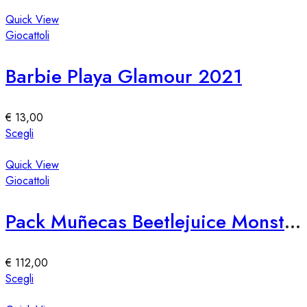
prodotto
pagina
ha
Quick View
del
più
Giocattoli
prodotto
varianti.
Le
Barbie Playa Glamour 2021
opzioni
possono
essere
€
13,00
scelte
Questo
Scegli
nella
prodotto
pagina
ha
Quick View
del
più
Giocattoli
prodotto
varianti.
Le
Pack Muñecas Beetlejuice Monster High Skullector
opzioni
possono
essere
€
112,00
scelte
Questo
Scegli
nella
prodotto
pagina