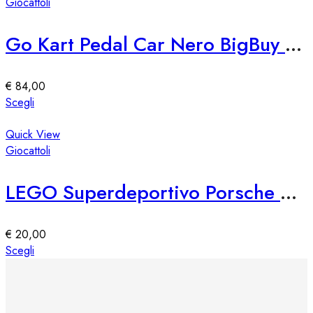
più
Giocattoli
prodotto
varianti.
Le
Go Kart Pedal Car Nero BigBuy Fun
opzioni
possono
essere
€
84,00
scelte
Questo
Scegli
nella
prodotto
pagina
ha
Quick View
del
più
Giocattoli
prodotto
varianti.
Le
LEGO Superdeportivo Porsche 911 GT3 RS
opzioni
possono
essere
€
20,00
scelte
Questo
Scegli
nella
prodotto
pagina
ha
del
più
prodotto