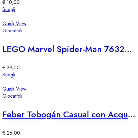
essere
€
10,00
scelte
Questo
Scegli
nella
prodotto
pagina
ha
Quick View
del
più
Giocattoli
prodotto
varianti.
Le
LEGO Marvel Spider-Man 76321 SH Attacco di Venom
opzioni
possono
essere
€
39,00
scelte
Questo
Scegli
nella
prodotto
pagina
ha
Quick View
del
più
Giocattoli
prodotto
varianti.
Le
Feber Tobogán Casual con Acqua e Diversión
opzioni
possono
essere
€
26,00