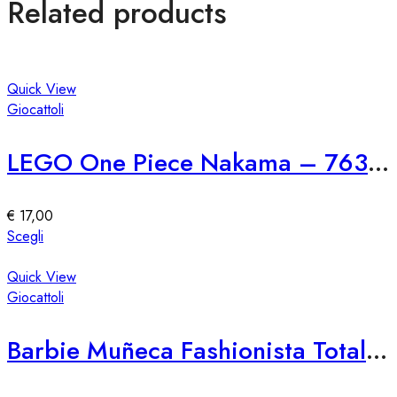
Related products
Quick View
Giocattoli
LEGO One Piece Nakama – 76309
€
17,00
Questo
Scegli
prodotto
ha
Quick View
più
Giocattoli
varianti.
Le
Barbie Muñeca Fashionista Totally Hair – Edición Speciale
opzioni
possono