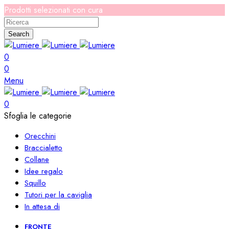
Prodotti selezionati con cura
Search
0
0
Menu
0
Sfoglia le categorie
Orecchini
Braccialetto
Collane
Idee regalo
Squillo
Tutori per la caviglia
In attesa di
FRONTE