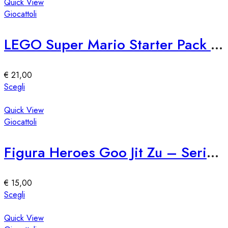
ha
Quick View
del
più
Giocattoli
prodotto
varianti.
Le
LEGO Super Mario Starter Pack 71360
opzioni
possono
essere
€
21,00
scelte
Questo
Scegli
nella
prodotto
pagina
ha
Quick View
del
più
Giocattoli
prodotto
varianti.
Le
Figura Heroes Goo Jit Zu – Serie 76309
opzioni
possono
essere
€
15,00
scelte
Questo
Scegli
nella
prodotto
pagina
ha
Quick View
del