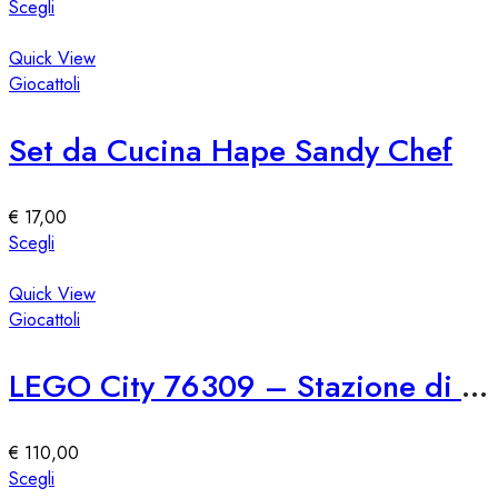
scelte
Questo
Scegli
nella
prodotto
pagina
ha
Quick View
del
più
Giocattoli
prodotto
varianti.
Le
Set da Cucina Hape Sandy Chef
opzioni
possono
essere
€
17,00
scelte
Questo
Scegli
nella
prodotto
pagina
ha
Quick View
del
più
Giocattoli
prodotto
varianti.
Le
LEGO City 76309 – Stazione di Polizia Marina
opzioni
possono
essere
€
110,00
scelte
Questo
Scegli
nella