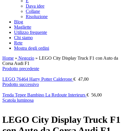
E
Dava idee
Collane
Risoluzione
Blog
Magliette
Utilizzo frequente
Chi siamo
Rete
Mostra degli ordini
Home
»
Negozio
»
LEGO City Display Truck F1 con Auto da
Corsa Audi F1
Prodotto precedente
LEGO 76464 Harry Potter Calderone
€
47,00
Prodotto successivo
Tenda Tepee Bambino La Redoute Interieurs
€
56,00
Scatola luminosa
LEGO City Display Truck F1
con Auto da Corsa Audi F1