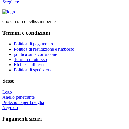
essere
Questo
Scegliere
scelte
prodotto
nella
ha
pagina
più
del
Gioielli rari e bellissimi per te.
varianti.
prodotto
Le
Termini e condizioni
opzioni
possono
essere
Politica di pagamento
scelte
Politica di restituzione e rimborso
nella
politica sulla corruzione
pagina
Termini di utilizzo
del
Richiesta di reso
prodotto
Politica di spedizione
Sesso
Lego
Anello penetrante
Protezione per la viglia
Negozio
Pagamenti sicuri