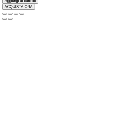
Aggiungi al carrello
Display
ACQUISTA ORA
Truck
F1
con
Auto
da
Corsa
Audi
F1
quantità