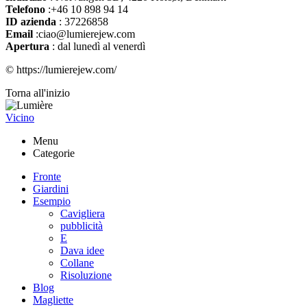
Telefono
:+46 10 898 94 14
ID azienda
: 37226858
Email
:ciao@lumierejew.com
Apertura
: dal lunedì al venerdì
© https://lumierejew.com/
Torna all'inizio
Vicino
Menu
Categorie
Fronte
Giardini
Esempio
Cavigliera
pubblicità
E
Dava idee
Collane
Risoluzione
Blog
Magliette