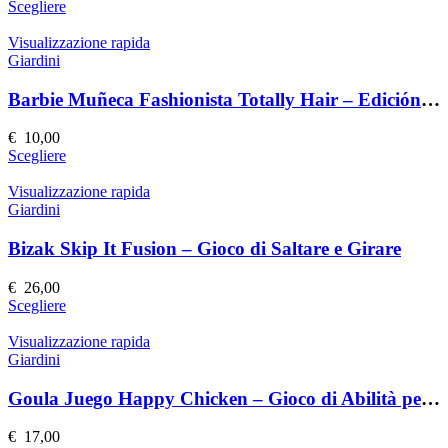
essere
Questo
Scegliere
scelte
prodotto
nella
ha
Visualizzazione rapida
pagina
più
Giardini
del
varianti.
prodotto
Le
Barbie Muñeca Fashionista Totally Hair – Edición Speciale
opzioni
possono
€
10,00
essere
Questo
Scegliere
scelte
prodotto
nella
ha
Visualizzazione rapida
pagina
più
Giardini
del
varianti.
prodotto
Le
Bizak Skip It Fusion – Gioco di Saltare e Girare
opzioni
possono
€
26,00
essere
Questo
Scegliere
scelte
prodotto
nella
ha
Visualizzazione rapida
pagina
più
Giardini
del
varianti.
prodotto
Le
Goula Juego Happy Chicken – Gioco di Abilità per Bambini
opzioni
possono
€
17,00