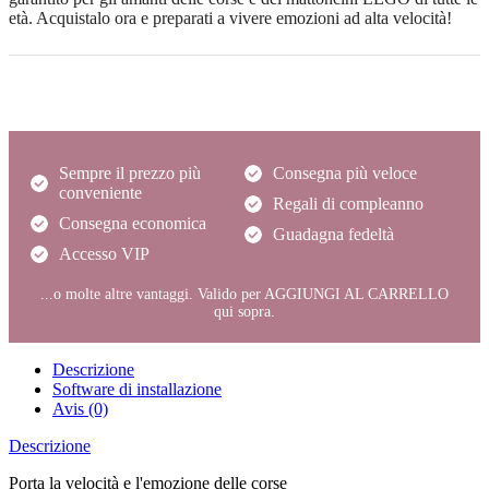
età. Acquistalo ora e preparati a vivere emozioni ad alta velocità!
Sempre il prezzo più
Consegna più veloce
conveniente
Regali di compleanno
Consegna economica
Guadagna fedeltà
Accesso VIP
...o molte altre vantaggi. Valido per AGGIUNGI AL CARRELLO
qui sopra.
Descrizione
Software di installazione
Avis (0)
Descrizione
Porta la velocità e l'emozione delle corse