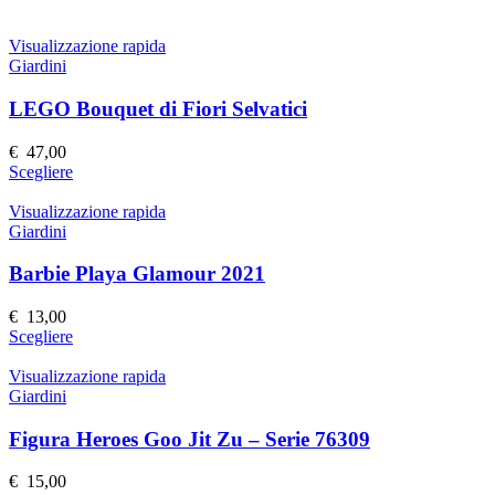
Visualizzazione rapida
Giardini
LEGO Bouquet di Fiori Selvatici
€
47,00
Questo
Scegliere
prodotto
ha
Visualizzazione rapida
più
Giardini
varianti.
Le
Barbie Playa Glamour 2021
opzioni
possono
€
13,00
essere
Questo
Scegliere
scelte
prodotto
nella
ha
Visualizzazione rapida
pagina
più
Giardini
del
varianti.
prodotto
Le
Figura Heroes Goo Jit Zu – Serie 76309
opzioni
possono
€
15,00
essere