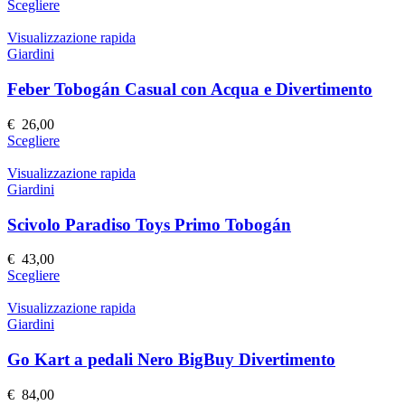
Questo
Scegliere
scelte
prodotto
nella
ha
Visualizzazione rapida
pagina
più
Giardini
del
varianti.
prodotto
Le
Feber Tobogán Casual con Acqua e Divertimento
opzioni
possono
€
26,00
essere
Questo
Scegliere
scelte
prodotto
nella
ha
Visualizzazione rapida
pagina
più
Giardini
del
varianti.
prodotto
Le
Scivolo Paradiso Toys Primo Tobogán
opzioni
possono
€
43,00
essere
Questo
Scegliere
scelte
prodotto
nella
ha
Visualizzazione rapida
pagina
più
Giardini
del
varianti.
prodotto
Le
Go Kart a pedali Nero BigBuy Divertimento
opzioni
possono
€
84,00
essere