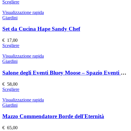
Questo
Scegliere
scelte
prodotto
nella
ha
Visualizzazione rapida
pagina
più
Giardini
del
varianti.
prodotto
Le
Set da Cucina Hape Sandy Chef
opzioni
possono
€
17,00
essere
Questo
Scegliere
scelte
prodotto
nella
ha
Visualizzazione rapida
pagina
più
Giardini
del
varianti.
prodotto
Le
Salone degli Eventi Bluey Moose – Spazio Eventi Elegante e Versatile
opzioni
possono
€
58,00
essere
Questo
Scegliere
scelte
prodotto
nella
ha
Visualizzazione rapida
pagina
più
Giardini
del
varianti.
prodotto
Le
Mazzo Commendatore Borde dell'Eternità
opzioni
possono
€
65,00