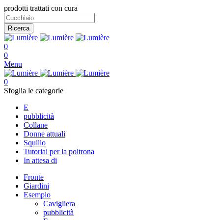
prodotti trattati con cura
Ricerca
0
0
Menu
0
Sfoglia le categorie
E
pubblicità
Collane
Donne attuali
Squillo
Tutorial per la poltrona
In attesa di
Fronte
Giardini
Esempio
Cavigliera
pubblicità