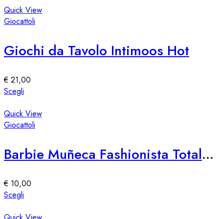
pagina
ha
Quick View
del
più
Giocattoli
prodotto
varianti.
Le
Giochi da Tavolo Intimoos Hot
opzioni
possono
essere
€
21,00
scelte
Questo
Scegli
nella
prodotto
pagina
ha
Quick View
del
più
Giocattoli
prodotto
varianti.
Le
Barbie Muñeca Fashionista Totally Hair – Edición Speciale
opzioni
possono
essere
€
10,00
scelte
Questo
Scegli
nella
prodotto
pagina
ha
Quick View