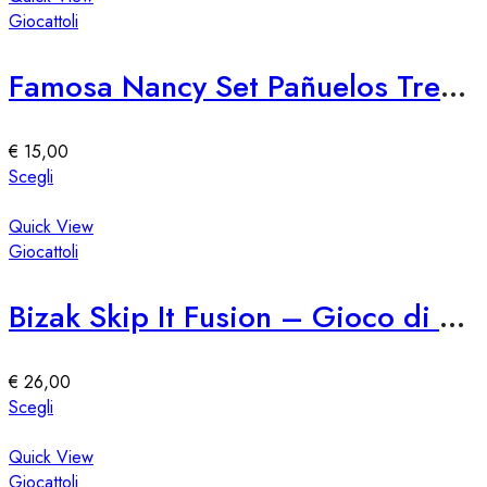
del
più
Giocattoli
prodotto
varianti.
Le
Famosa Nancy Set Pañuelos Trendy
opzioni
possono
essere
€
15,00
scelte
Questo
Scegli
nella
prodotto
pagina
ha
Quick View
del
più
Giocattoli
prodotto
varianti.
Le
Bizak Skip It Fusion – Gioco di Saltare e Girare
opzioni
possono
essere
€
26,00
scelte
Questo
Scegli
nella
prodotto
pagina
ha
Quick View
del
più
Giocattoli