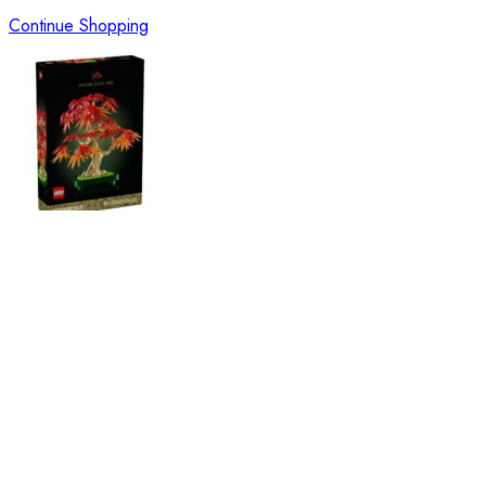
Continue Shopping
LEGO Botanicals Bonsai di Acero Rosso Giapponese
€
115,00
Price:
price:
Clear
LEGO
Botanicals
Aggiungi al carrello
Bonsai
ACQUISTA ORA
di