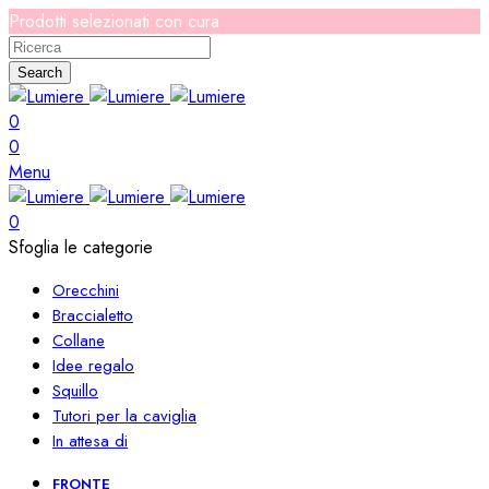
Prodotti selezionati con cura
Search
0
0
Menu
0
Sfoglia le categorie
Orecchini
Braccialetto
Collane
Idee regalo
Squillo
Tutori per la caviglia
In attesa di
FRONTE