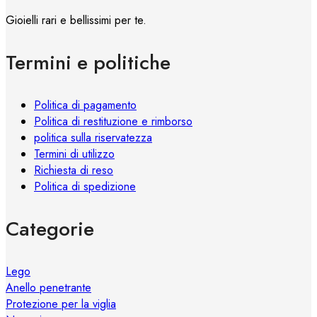
opzioni
Gioielli rari e bellissimi per te.
possono
essere
Termini e politiche
scelte
nella
pagina
Politica di pagamento
del
Politica di restituzione e rimborso
prodotto
politica sulla riservatezza
Termini di utilizzo
Richiesta di reso
Politica di spedizione
Categorie
Lego
Anello penetrante
Protezione per la viglia