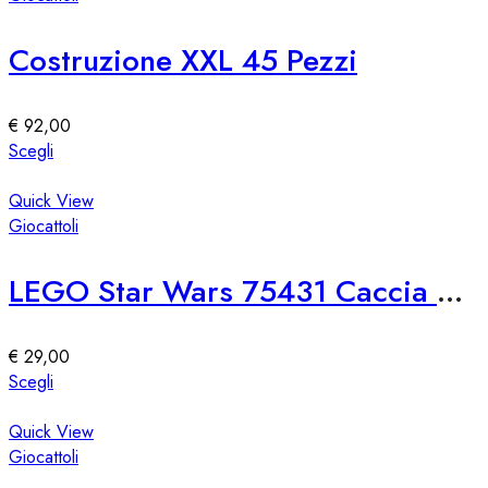
prodotto
varianti.
Le
Costruzione XXL 45 Pezzi
opzioni
possono
essere
€
92,00
scelte
Questo
Scegli
nella
prodotto
pagina
ha
Quick View
del
più
Giocattoli
prodotto
varianti.
Le
LEGO Star Wars 75431 Caccia Stellare TIE First Order
opzioni
possono
essere
€
29,00
scelte
Questo
Scegli
nella
prodotto
pagina
ha
Quick View
del
più
Giocattoli
prodotto
varianti.