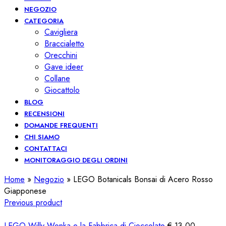
NEGOZIO
CATEGORIA
Cavigliera
Braccialetto
Orecchini
Gave ideer
Collane
Giocattolo
BLOG
RECENSIONI
DOMANDE FREQUENTI
CHI SIAMO
CONTATTACI
MONITORAGGIO DEGLI ORDINI
Home
»
Negozio
»
LEGO Botanicals Bonsai di Acero Rosso
Giapponese
Previous product
LEGO Willy Wonka e la Fabbrica di Cioccolato
€
13,00