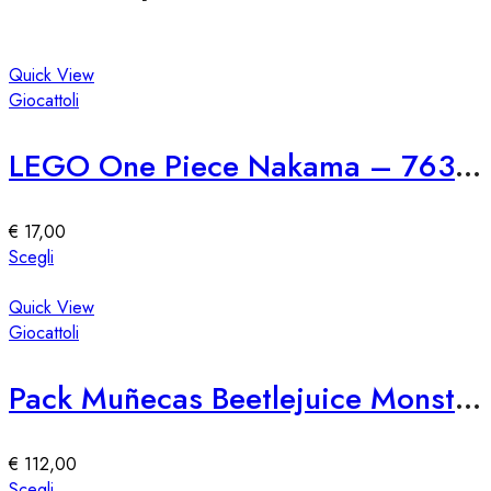
Quick View
Giocattoli
LEGO One Piece Nakama – 76309
€
17,00
Questo
Scegli
prodotto
ha
Quick View
più
Giocattoli
varianti.
Le
Pack Muñecas Beetlejuice Monster High Skullector
opzioni
possono
essere
€
112,00
scelte
Questo
Scegli