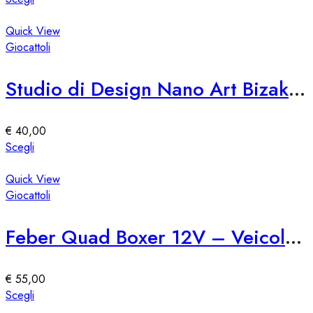
nella
prodotto
pagina
ha
Quick View
del
più
Giocattoli
prodotto
varianti.
Le
Studio di Design Nano Art Bizak 76309
opzioni
possono
essere
€
40,00
scelte
Questo
Scegli
nella
prodotto
pagina
ha
Quick View
del
più
Giocattoli
prodotto
varianti.
Le
Feber Quad Boxer 12V – Veicolo Elettrico per Bambini
opzioni
possono
essere
€
55,00
scelte
Questo
Scegli
nella
prodotto