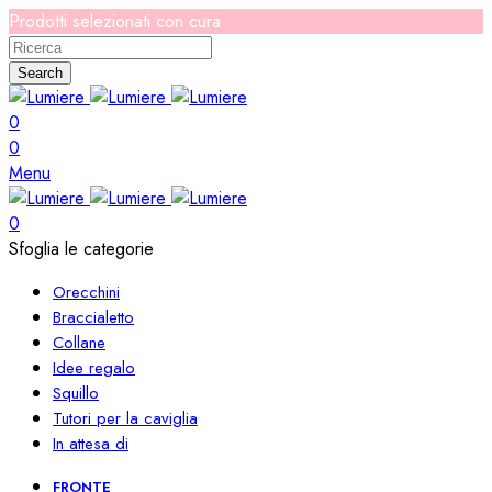
Prodotti selezionati con cura
Search
0
0
Menu
0
Sfoglia le categorie
Orecchini
Braccialetto
Collane
Idee regalo
Squillo
Tutori per la caviglia
In attesa di
FRONTE