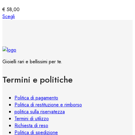
possono
essere
€
58,00
scelte
Questo
Scegli
nella
prodotto
pagina
ha
del
più
prodotto
varianti.
Le
opzioni
Gioielli rari e bellissimi per te.
possono
essere
Termini e politiche
scelte
nella
pagina
Politica di pagamento
del
Politica di restituzione e rimborso
prodotto
politica sulla riservatezza
Termini di utilizzo
Richiesta di reso
Politica di spedizione