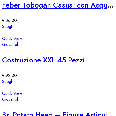
Le
Feber Tobogán Casual con Acqua e Diversión
opzioni
possono
essere
€
26,00
scelte
Questo
Scegli
nella
prodotto
pagina
ha
Quick View
del
più
Giocattoli
prodotto
varianti.
Le
Costruzione XXL 45 Pezzi
opzioni
possono
essere
€
92,00
scelte
Questo
Scegli
nella
prodotto
pagina
ha
Quick View
del
più
Giocattoli
prodotto
varianti.
Le
Sr. Potato Head – Figura Articulable Giocattolo