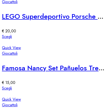
del
più
Giocattoli
prodotto
varianti.
Le
LEGO Superdeportivo Porsche 911 GT3 RS
opzioni
possono
essere
€
20,00
scelte
Questo
Scegli
nella
prodotto
pagina
ha
Quick View
del
più
Giocattoli
prodotto
varianti.
Le
Famosa Nancy Set Pañuelos Trendy
opzioni
possono
essere
€
15,00
scelte
Questo
Scegli
nella
prodotto
pagina
ha
Quick View
del
più
Giocattoli