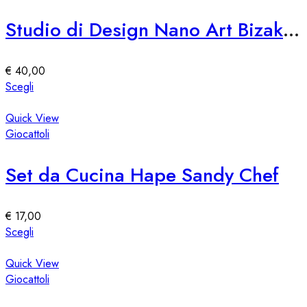
prodotto
varianti.
Le
Studio di Design Nano Art Bizak 76309
opzioni
possono
essere
€
40,00
scelte
Questo
Scegli
nella
prodotto
pagina
ha
Quick View
del
più
Giocattoli
prodotto
varianti.
Le
Set da Cucina Hape Sandy Chef
opzioni
possono
essere
€
17,00
scelte
Questo
Scegli
nella
prodotto
pagina
ha
Quick View
del
più
Giocattoli
prodotto
varianti.