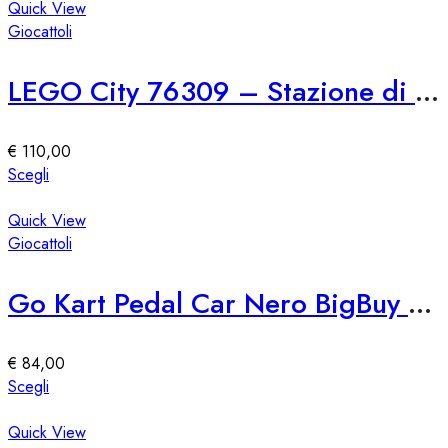
ha
Quick View
più
Giocattoli
varianti.
Le
LEGO City 76309 – Stazione di Polizia Marina
opzioni
possono
essere
€
110,00
scelte
Questo
Scegli
nella
prodotto
pagina
ha
Quick View
del
più
Giocattoli
prodotto
varianti.
Le
Go Kart Pedal Car Nero BigBuy Fun
opzioni
possono
essere
€
84,00
scelte
Questo
Scegli
nella
prodotto
pagina
ha
Quick View