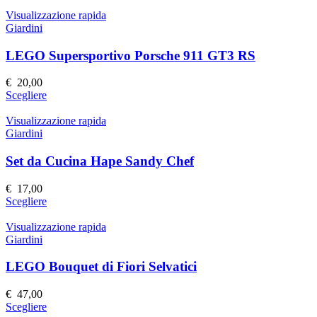
prodotto
nella
ha
Visualizzazione rapida
pagina
più
Giardini
del
varianti.
prodotto
Le
LEGO Supersportivo Porsche 911 GT3 RS
opzioni
possono
€
20,00
essere
Questo
Scegliere
scelte
prodotto
nella
ha
Visualizzazione rapida
pagina
più
Giardini
del
varianti.
prodotto
Le
Set da Cucina Hape Sandy Chef
opzioni
possono
€
17,00
essere
Questo
Scegliere
scelte
prodotto
nella
ha
Visualizzazione rapida
pagina
più
Giardini
del
varianti.
prodotto
Le
LEGO Bouquet di Fiori Selvatici
opzioni
possono
€
47,00
essere
Questo
Scegliere
scelte