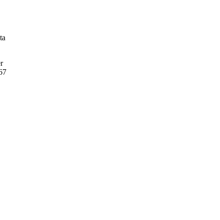
ta
r
167