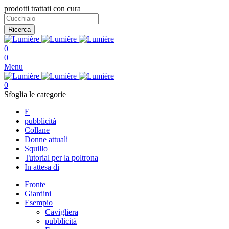
prodotti trattati con cura
Ricerca
0
0
Menu
0
Sfoglia le categorie
E
pubblicità
Collane
Donne attuali
Squillo
Tutorial per la poltrona
In attesa di
Fronte
Giardini
Esempio
Cavigliera
pubblicità