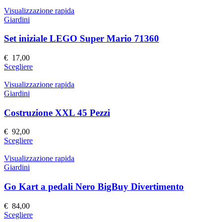
prodotto
ha
Visualizzazione rapida
più
Giardini
varianti.
Le
Set iniziale LEGO Super Mario 71360
opzioni
possono
€
17,00
essere
Questo
Scegliere
scelte
prodotto
nella
ha
Visualizzazione rapida
pagina
più
Giardini
del
varianti.
prodotto
Le
Costruzione XXL 45 Pezzi
opzioni
possono
€
92,00
essere
Questo
Scegliere
scelte
prodotto
nella
ha
Visualizzazione rapida
pagina
più
Giardini
del
varianti.
prodotto
Le
Go Kart a pedali Nero BigBuy Divertimento
opzioni
possono
€
84,00
essere
Questo
Scegliere
scelte