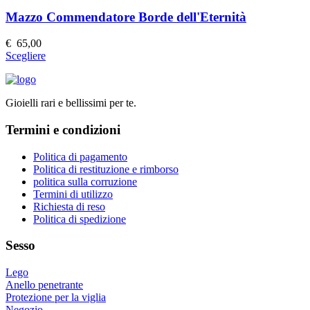
varianti.
prodotto
Le
Mazzo Commendatore Borde dell'Eternità
opzioni
possono
€
65,00
essere
Questo
Scegliere
scelte
prodotto
nella
ha
pagina
più
del
Gioielli rari e bellissimi per te.
varianti.
prodotto
Le
Termini e condizioni
opzioni
possono
essere
Politica di pagamento
scelte
Politica di restituzione e rimborso
nella
politica sulla corruzione
pagina
Termini di utilizzo
del
Richiesta di reso
prodotto
Politica di spedizione
Sesso
Lego
Anello penetrante
Protezione per la viglia
Negozio