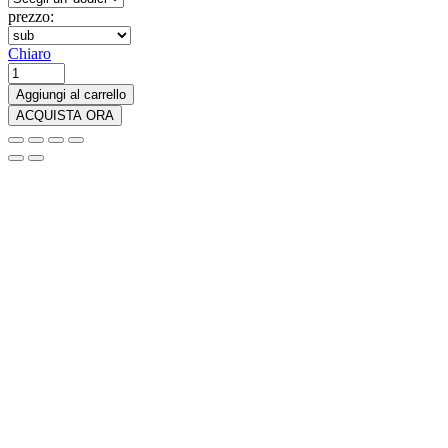
prezzo:
Chiaro
Kpop
Demon
Aggiungi al carrello
Hunters
ACQUISTA ORA
Figure
Huntrix
-
Figura
Giocattolo
Derpys
Tiger
Rumi
quantità