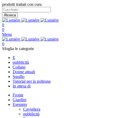
prodotti trattati con cura
Ricerca
0
0
Menu
0
Sfoglia le categorie
E
pubblicità
Collane
Donne attuali
Squillo
Tutorial per la poltrona
In attesa di
Fronte
Giardini
Esempio
Cavigliera
pubblicità