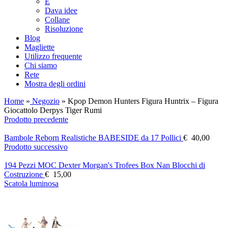
E
Dava idee
Collane
Risoluzione
Blog
Magliette
Utilizzo frequente
Chi siamo
Rete
Mostra degli ordini
Home
»
Negozio
»
Kpop Demon Hunters Figura Huntrix – Figura
Giocattolo Derpys Tiger Rumi
Prodotto precedente
Bambole Reborn Realistiche BABESIDE da 17 Pollici
€
40,00
Prodotto successivo
194 Pezzi MOC Dexter Morgan's Trofees Box Nan Blocchi di
Costruzione
€
15,00
Scatola luminosa