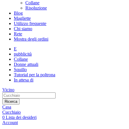
Collane
Risoluzione
Blog
Magliette
Utilizzo frequente
Chi siamo
Rete
Mostra degli ordini
E
pubblicità
Collane
Donne attuali
Squillo
Tutorial per la poltrona
In attesa di
Vicino
Ricerca
Casa
Cucchiaio
0
Lista dei desideri
Account