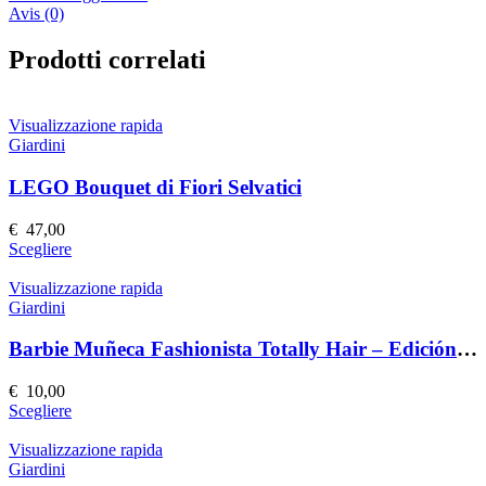
Avis (0)
Prodotti correlati
Visualizzazione rapida
Giardini
LEGO Bouquet di Fiori Selvatici
€
47,00
Questo
Scegliere
prodotto
ha
Visualizzazione rapida
più
Giardini
varianti.
Le
Barbie Muñeca Fashionista Totally Hair – Edición Speciale
opzioni
possono
€
10,00
essere
Questo
Scegliere
scelte
prodotto
nella
ha
Visualizzazione rapida
pagina
più
Giardini
del