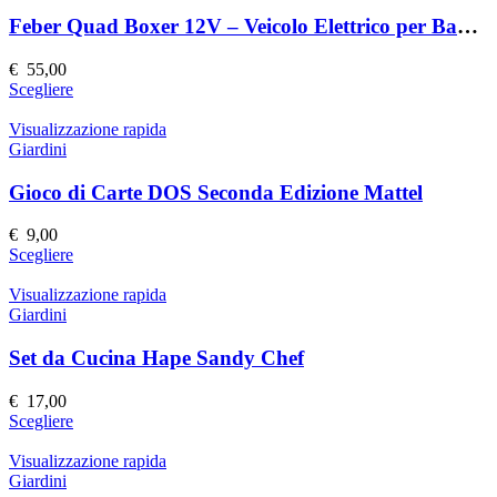
varianti.
prodotto
Le
Feber Quad Boxer 12V – Veicolo Elettrico per Bambini
opzioni
possono
€
55,00
essere
Questo
Scegliere
scelte
prodotto
nella
ha
Visualizzazione rapida
pagina
più
Giardini
del
varianti.
prodotto
Le
Gioco di Carte DOS Seconda Edizione Mattel
opzioni
possono
€
9,00
essere
Questo
Scegliere
scelte
prodotto
nella
ha
Visualizzazione rapida
pagina
più
Giardini
del
varianti.
prodotto
Le
Set da Cucina Hape Sandy Chef
opzioni
possono
€
17,00
essere
Questo
Scegliere
scelte
prodotto
nella
ha
Visualizzazione rapida
pagina
più
Giardini
del