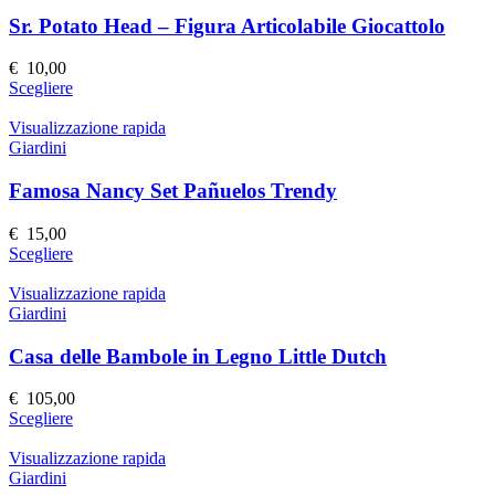
varianti.
prodotto
Le
Sr. Potato Head – Figura Articolabile Giocattolo
opzioni
possono
€
10,00
essere
Questo
Scegliere
scelte
prodotto
nella
ha
Visualizzazione rapida
pagina
più
Giardini
del
varianti.
prodotto
Le
Famosa Nancy Set Pañuelos Trendy
opzioni
possono
€
15,00
essere
Questo
Scegliere
scelte
prodotto
nella
ha
Visualizzazione rapida
pagina
più
Giardini
del
varianti.
prodotto
Le
Casa delle Bambole in Legno Little Dutch
opzioni
possono
€
105,00
essere
Questo
Scegliere
scelte
prodotto
nella
ha
Visualizzazione rapida
pagina
più
Giardini
del