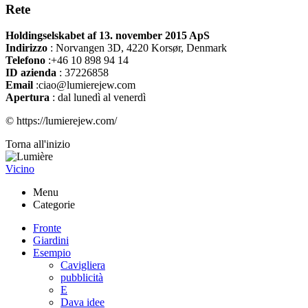
Rete
Holdingselskabet af 13. november 2015 ApS
Indirizzo
:
Norvangen 3D, 4220 Korsør, Denmark
Telefono
:+46 10 898 94 14
ID azienda
: 37226858
Email
:ciao@lumierejew.com
Apertura
: dal lunedì al venerdì
© https://lumierejew.com/
Torna all'inizio
Vicino
Menu
Categorie
Fronte
Giardini
Esempio
Cavigliera
pubblicità
E
Dava idee