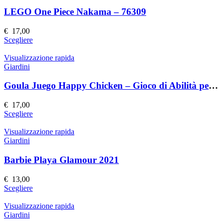
varianti.
prodotto
Le
LEGO One Piece Nakama – 76309
opzioni
possono
€
17,00
essere
Questo
Scegliere
scelte
prodotto
nella
ha
Visualizzazione rapida
pagina
più
Giardini
del
varianti.
prodotto
Le
Goula Juego Happy Chicken – Gioco di Abilità per Bambini
opzioni
possono
€
17,00
essere
Questo
Scegliere
scelte
prodotto
nella
ha
Visualizzazione rapida
pagina
più
Giardini
del
varianti.
prodotto
Le
Barbie Playa Glamour 2021
opzioni
possono
€
13,00
essere
Questo
Scegliere
scelte
prodotto
nella
ha
Visualizzazione rapida
pagina
più
Giardini
del