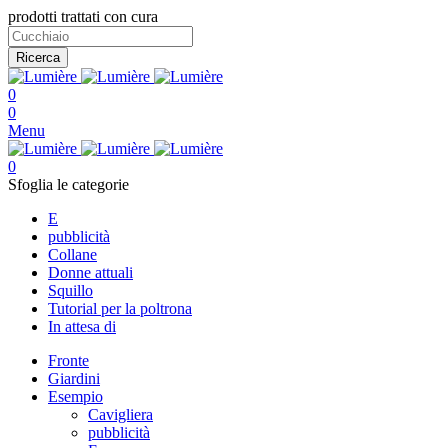
prodotti trattati con cura
Ricerca
0
0
Menu
0
Sfoglia le categorie
E
pubblicità
Collane
Donne attuali
Squillo
Tutorial per la poltrona
In attesa di
Fronte
Giardini
Esempio
Cavigliera
pubblicità