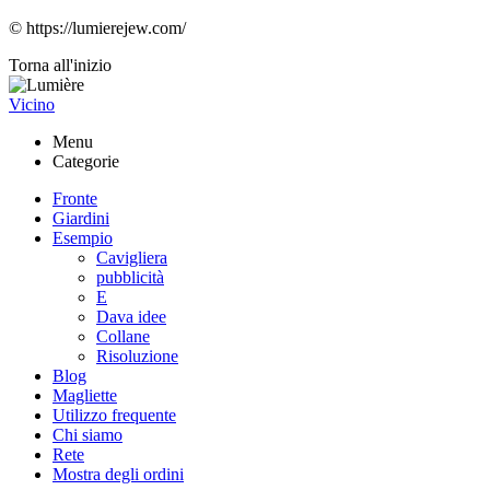
© https://lumierejew.com/
Torna all'inizio
Vicino
Menu
Categorie
Fronte
Giardini
Esempio
Cavigliera
pubblicità
E
Dava idee
Collane
Risoluzione
Blog
Magliette
Utilizzo frequente
Chi siamo
Rete
Mostra degli ordini