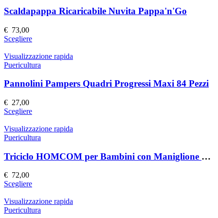
Scaldapappa Ricaricabile Nuvita Pappa'n'Go
€
73,00
Questo
Scegliere
prodotto
ha
Visualizzazione rapida
più
Puericultura
varianti.
Le
Pannolini Pampers Quadri Progressi Maxi 84 Pezzi
opzioni
possono
€
27,00
essere
Questo
Scegliere
scelte
prodotto
nella
ha
Visualizzazione rapida
pagina
più
Puericultura
del
varianti.
prodotto
Le
Triciclo HOMCOM per Bambini con Maniglione 6 in 1
opzioni
possono
€
72,00
essere
Questo
Scegliere
scelte
prodotto
nella
ha
Visualizzazione rapida
pagina
più
Puericultura
del