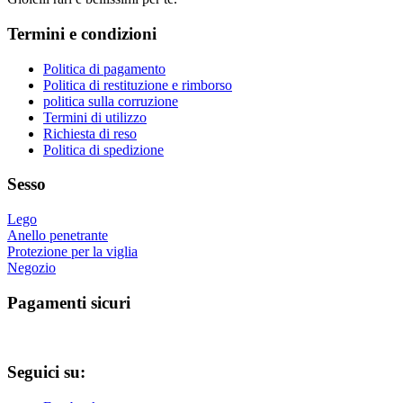
varianti.
prodotto
Le
Termini e condizioni
opzioni
possono
essere
Politica di pagamento
scelte
Politica di restituzione e rimborso
nella
politica sulla corruzione
pagina
Termini di utilizzo
del
Richiesta di reso
prodotto
Politica di spedizione
Sesso
Lego
Anello penetrante
Protezione per la viglia
Negozio
Pagamenti sicuri
Seguici su: