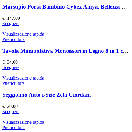
varianti.
prodotto
Le
Marsupio Porta Bambino Cybex Amya, Bellezza Nera
opzioni
possono
€
147,00
essere
Questo
Scegliere
scelte
prodotto
nella
ha
Visualizzazione rapida
pagina
più
Puericultura
del
varianti.
prodotto
Le
Tavola Manipolativa Montessori in Legno 8 in 1 con Supporto Sensoriale
opzioni
possono
€
34,00
essere
Questo
Scegliere
scelte
prodotto
nella
ha
Visualizzazione rapida
pagina
più
Puericultura
del
varianti.
prodotto
Le
Seggiolino Auto i-Size Zeta Giordani
opzioni
possono
€
20,00
essere
Questo
Scegliere
scelte
prodotto
nella
ha
Visualizzazione rapida
pagina
più
Puericultura
del