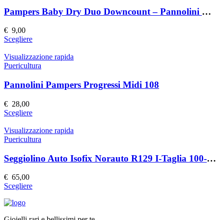
varianti.
prodotto
Le
Pampers Baby Dry Duo Downcount – Pannolini per Bambini
opzioni
possono
€
9,00
essere
Questo
Scegliere
scelte
prodotto
nella
ha
Visualizzazione rapida
pagina
più
Puericultura
del
varianti.
prodotto
Le
Pannolini Pampers Progressi Midi 108
opzioni
possono
€
28,00
essere
Questo
Scegliere
scelte
prodotto
nella
ha
Visualizzazione rapida
pagina
più
Puericultura
del
varianti.
prodotto
Le
Seggiolino Auto Isofix Norauto R129 I-Taglia 100-150 cm
opzioni
possono
€
65,00
essere
Questo
Scegliere
scelte
prodotto
nella
ha
pagina
più
del
Gioielli rari e bellissimi per te.