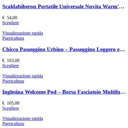
varianti.
prodotto
Le
Scaldabiberon Portatile Universale Nuvita Warm'n'Go
opzioni
possono
€
54,00
essere
Questo
Scegliere
scelte
prodotto
nella
ha
Visualizzazione rapida
pagina
più
Puericultura
del
varianti.
prodotto
Le
Chicco Passeggino Urbino – Passeggino Leggero e Compatto
opzioni
possono
€
103,00
essere
Questo
Scegliere
scelte
prodotto
nella
ha
Visualizzazione rapida
pagina
più
Puericultura
del
varianti.
prodotto
Le
Inglesina Welcome Pod – Borsa Fasciatoio Multifunzionale
opzioni
possono
€
105,00
essere
Questo
Scegliere
scelte
prodotto
nella
ha
Visualizzazione rapida
pagina
più
Puericultura
del