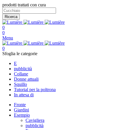
prodotti trattati con cura
Ricerca
0
0
Menu
0
Sfoglia le categorie
E
pubblicità
Collane
Donne attuali
Squillo
Tutorial per la poltrona
In attesa di
Fronte
Giardini
Esempio
Cavigliera
pubblicità