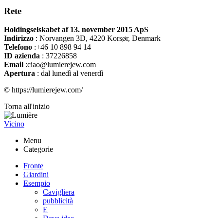
Rete
Holdingselskabet af 13. november 2015 ApS
Indirizzo
:
Norvangen 3D, 4220 Korsør, Denmark
Telefono
:+46 10 898 94 14
ID azienda
: 37226858
Email
:ciao@lumierejew.com
Apertura
: dal lunedì al venerdì
© https://lumierejew.com/
Torna all'inizio
Vicino
Menu
Categorie
Fronte
Giardini
Esempio
Cavigliera
pubblicità
E