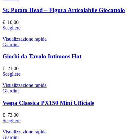
del
varianti.
prodotto
Le
Sr. Potato Head – Figura Articolabile Giocattolo
opzioni
possono
€
10,00
essere
Questo
Scegliere
scelte
prodotto
nella
ha
Visualizzazione rapida
pagina
più
Giardini
del
varianti.
prodotto
Le
Giochi da Tavolo Intimoos Hot
opzioni
possono
€
21,00
essere
Questo
Scegliere
scelte
prodotto
nella
ha
Visualizzazione rapida
pagina
più
Giardini
del
varianti.
prodotto
Le
Vespa Classica PX150 Mini Ufficiale
opzioni
possono
€
73,00
essere
Questo
Scegliere
scelte
prodotto
nella
ha
Visualizzazione rapida
pagina
più
Giardini