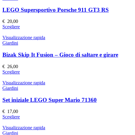
del
varianti.
prodotto
Le
LEGO Supersportivo Porsche 911 GT3 RS
opzioni
possono
€
20,00
essere
Questo
Scegliere
scelte
prodotto
nella
ha
Visualizzazione rapida
pagina
più
Giardini
del
varianti.
prodotto
Le
Bizak Skip It Fusion – Gioco di saltare e girare
opzioni
possono
€
26,00
essere
Questo
Scegliere
scelte
prodotto
nella
ha
Visualizzazione rapida
pagina
più
Giardini
del
varianti.
prodotto
Le
Set iniziale LEGO Super Mario 71360
opzioni
possono
€
17,00
essere
Questo
Scegliere
scelte
prodotto
nella
ha
Visualizzazione rapida
pagina
più
Giardini