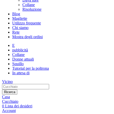
Dava idee
Collane
Risoluzione
Blog
Magliette
Utilizzo frequente
Chi siamo
Rete
Mostra degli ordini
E
pubblicità
Collane
Donne attuali
Squillo
Tutorial per la poltrona
In attesa di
Vicino
Ricerca
Casa
Cucchiaio
0
Lista dei desideri
Account