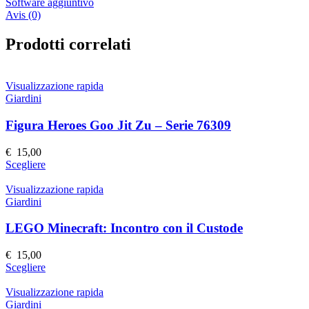
Software aggiuntivo
Avis (0)
Prodotti correlati
Visualizzazione rapida
Giardini
Figura Heroes Goo Jit Zu – Serie 76309
€
15,00
Questo
Scegliere
prodotto
ha
Visualizzazione rapida
più
Giardini
varianti.
Le
LEGO Minecraft: Incontro con il Custode
opzioni
possono
€
15,00
essere
Questo
Scegliere
scelte
prodotto
nella
ha
Visualizzazione rapida
pagina
più
Giardini