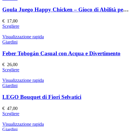
del
varianti.
prodotto
Le
Goula Juego Happy Chicken – Gioco di Abilità per Bambini
opzioni
possono
€
17,00
essere
Questo
Scegliere
scelte
prodotto
nella
ha
Visualizzazione rapida
pagina
più
Giardini
del
varianti.
prodotto
Le
Feber Tobogán Casual con Acqua e Divertimento
opzioni
possono
€
26,00
essere
Questo
Scegliere
scelte
prodotto
nella
ha
Visualizzazione rapida
pagina
più
Giardini
del
varianti.
prodotto
Le
LEGO Bouquet di Fiori Selvatici
opzioni
possono
€
47,00
essere
Questo
Scegliere
scelte
prodotto
nella
ha
Visualizzazione rapida
pagina
più
Giardini