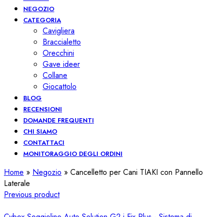
NEGOZIO
CATEGORIA
Cavigliera
Braccialetto
Orecchini
Gave ideer
Collane
Giocattolo
BLOG
RECENSIONI
DOMANDE FREQUENTI
CHI SIAMO
CONTATTACI
MONITORAGGIO DEGLI ORDINI
Home
»
Negozio
»
Cancelletto per Cani TIAKI con Pannello
Laterale
Previous product
Cybex Seggiolino Auto Solution G2 i-Fix Plus - Sistema di