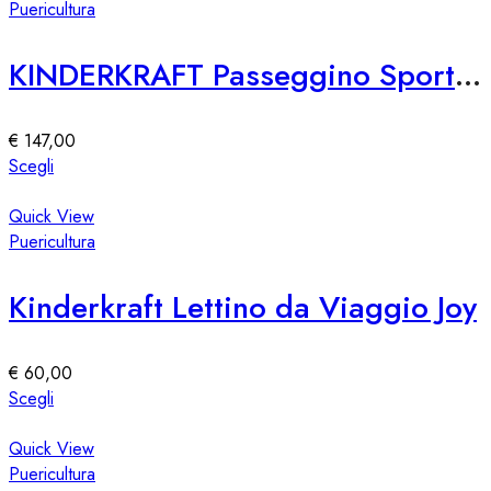
del
più
Puericultura
prodotto
varianti.
Le
KINDERKRAFT Passeggino Sportivo Nebo
opzioni
possono
essere
€
147,00
scelte
Questo
Scegli
nella
prodotto
pagina
ha
Quick View
del
più
Puericultura
prodotto
varianti.
Le
Kinderkraft Lettino da Viaggio Joy
opzioni
possono
essere
€
60,00
scelte
Questo
Scegli
nella
prodotto
pagina
ha
Quick View
del
più
Puericultura