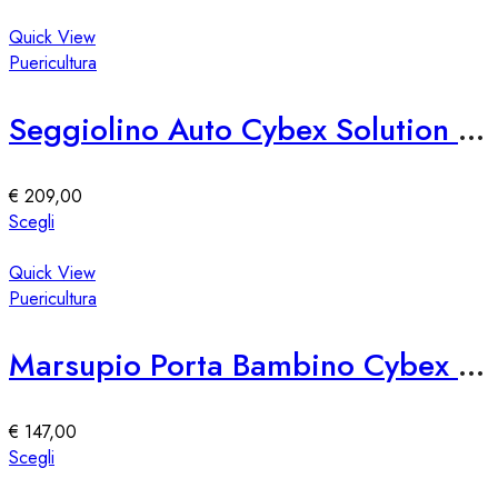
nella
prodotto
pagina
ha
Quick View
del
più
Puericultura
prodotto
varianti.
Le
Seggiolino Auto Cybex Solution T i-Fix Plus
opzioni
possono
essere
€
209,00
scelte
Questo
Scegli
nella
prodotto
pagina
ha
Quick View
del
più
Puericultura
prodotto
varianti.
Le
Marsupio Porta Bambino Cybex Amya, Black Beauty
opzioni
possono
essere
€
147,00
scelte
Questo
Scegli
nella
prodotto