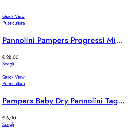
Quick View
Puericultura
Pannolini Pampers Progressi Midi 108
€
28,00
Questo
Scegli
prodotto
ha
Quick View
più
Puericultura
varianti.
Le
Pampers Baby Dry Pannolini Taglia 4, 9-14 kg, 174 Pannolini
opzioni
possono
essere
€
6,00
scelte
Questo
Scegli