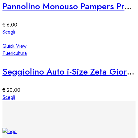
Le
Pannolino Monouso Pampers Premium Care, Taglia 76309
opzioni
possono
essere
€
6,00
scelte
Questo
Scegli
nella
prodotto
pagina
ha
Quick View
del
più
Puericultura
prodotto
varianti.
Le
Seggiolino Auto i-Size Zeta Giordani
opzioni
possono
essere
€
20,00
scelte
Questo
Scegli
nella
prodotto
pagina
ha
del
più
prodotto
varianti.
Le