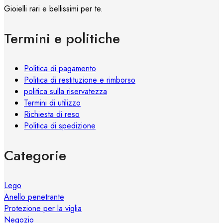
opzioni
Gioielli rari e bellissimi per te.
possono
essere
Termini e politiche
scelte
nella
pagina
Politica di pagamento
del
Politica di restituzione e rimborso
prodotto
politica sulla riservatezza
Termini di utilizzo
Richiesta di reso
Politica di spedizione
Categorie
Lego
Anello penetrante
Protezione per la viglia
Negozio