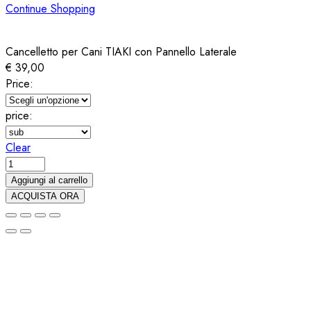
Continue Shopping
Cancelletto per Cani TIAKI con Pannello Laterale
€
39,00
Price:
price:
Clear
Cancelletto
per
Aggiungi al carrello
Cani
ACQUISTA ORA
TIAKI
con
Pannello
Laterale
quantity