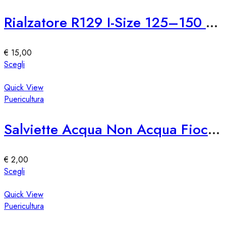
prodotto
varianti.
Le
Rialzatore R129 I-Size 125–150 cm
opzioni
possono
essere
€
15,00
scelte
Questo
Scegli
nella
prodotto
pagina
ha
Quick View
del
più
Puericultura
prodotto
varianti.
Le
Salviette Acqua Non Acqua Fiocchi Di Riso – Confezione da 80
opzioni
possono
essere
€
2,00
scelte
Questo
Scegli
nella
prodotto
pagina
ha
Quick View
del
più
Puericultura
prodotto
varianti.