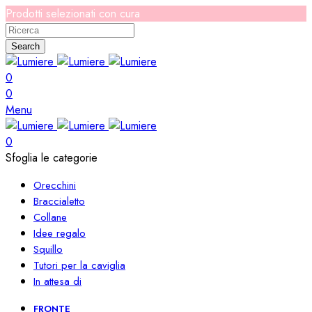
Prodotti selezionati con cura
Search
0
0
Menu
0
Sfoglia le categorie
Orecchini
Braccialetto
Collane
Idee regalo
Squillo
Tutori per la caviglia
In attesa di
FRONTE