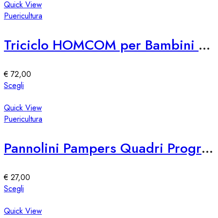
pagina
ha
Quick View
del
più
Puericultura
prodotto
varianti.
Le
Triciclo HOMCOM per Bambini con Maniglione 6 in 1
opzioni
possono
essere
€
72,00
scelte
Questo
Scegli
nella
prodotto
pagina
ha
Quick View
del
più
Puericultura
prodotto
varianti.
Le
Pannolini Pampers Quadri Progressi Maxi 84 Pezzi
opzioni
possono
essere
€
27,00
scelte
Questo
Scegli
nella
prodotto
pagina
ha
Quick View