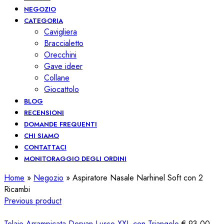
NEGOZIO
CATEGORIA
Cavigliera
Braccialetto
Orecchini
Gave ideer
Collane
Giocattolo
BLOG
RECENSIONI
DOMANDE FREQUENTI
CHI SIAMO
CONTATTACI
MONITORAGGIO DEGLI ORDINI
Home
»
Negozio
»
Aspiratore Nasale Narhinel Soft con 2
Ricambi
Previous product
Telaio Arrampicata Deryan Lusso XXL con Triangolo
€
93,00