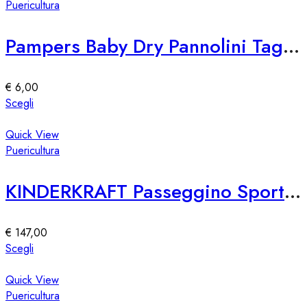
del
più
Puericultura
prodotto
varianti.
Le
Pampers Baby Dry Pannolini Taglia 4, 9-14 kg, 174 Pannolini
opzioni
possono
essere
€
6,00
scelte
Questo
Scegli
nella
prodotto
pagina
ha
Quick View
del
più
Puericultura
prodotto
varianti.
Le
KINDERKRAFT Passeggino Sportivo Nebo
opzioni
possono
essere
€
147,00
scelte
Questo
Scegli
nella
prodotto
pagina
ha
Quick View
del
più
Puericultura