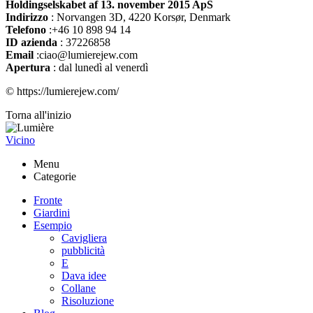
Holdingselskabet af 13. november 2015 ApS
Indirizzo
:
Norvangen 3D, 4220 Korsør, Denmark
Telefono
:+46 10 898 94 14
ID azienda
: 37226858
Email
:ciao@lumierejew.com
Apertura
: dal lunedì al venerdì
© https://lumierejew.com/
Torna all'inizio
Vicino
Menu
Categorie
Fronte
Giardini
Esempio
Cavigliera
pubblicità
E
Dava idee
Collane
Risoluzione