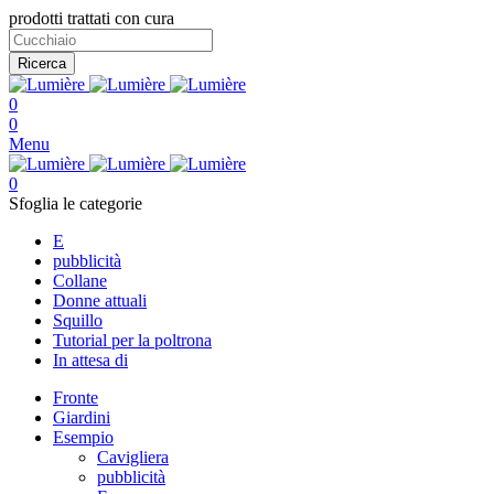
prodotti trattati con cura
Ricerca
0
0
Menu
0
Sfoglia le categorie
E
pubblicità
Collane
Donne attuali
Squillo
Tutorial per la poltrona
In attesa di
Fronte
Giardini
Esempio
Cavigliera
pubblicità