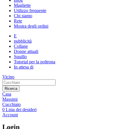
Blog
Magliette
Utilizzo frequente
Chi siamo
Rete
Mostra degli ordini
E
pubblicità
Collane
Donne attuali
Squillo
Tutorial per la poltrona
In attesa di
Vicino
Ricerca
Casa
Massimi
Cucchiaio
0
Lista dei desideri
Account
Login