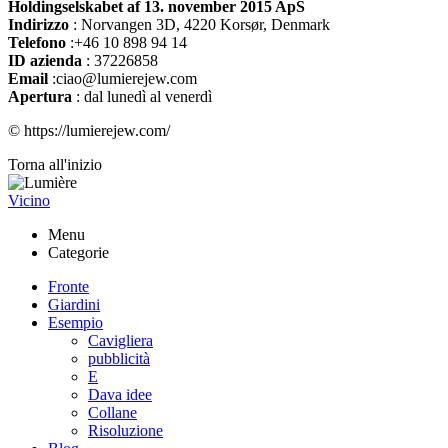
Holdingselskabet af 13. november 2015 ApS
Indirizzo
:
Norvangen 3D, 4220 Korsør, Denmark
Telefono
:+46 10 898 94 14
ID azienda
: 37226858
Email
:ciao@lumierejew.com
Apertura
: dal lunedì al venerdì
© https://lumierejew.com/
Torna all'inizio
Vicino
Menu
Categorie
Fronte
Giardini
Esempio
Cavigliera
pubblicità
E
Dava idee
Collane
Risoluzione