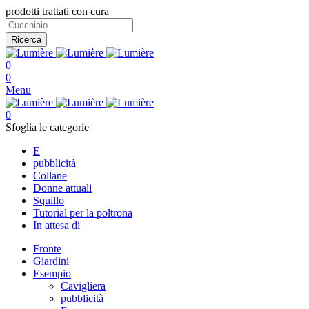
prodotti trattati con cura
Ricerca
0
0
Menu
0
Sfoglia le categorie
E
pubblicità
Collane
Donne attuali
Squillo
Tutorial per la poltrona
In attesa di
Fronte
Giardini
Esempio
Cavigliera
pubblicità