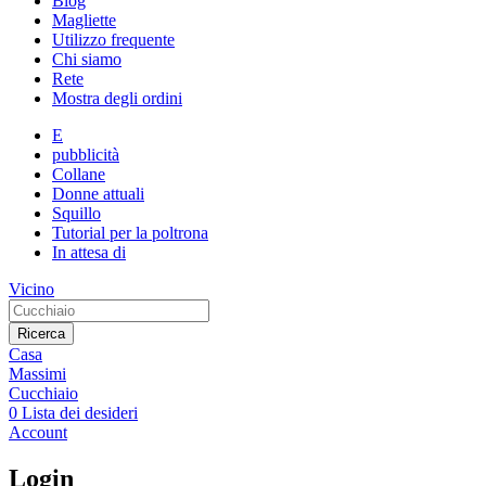
Blog
Magliette
Utilizzo frequente
Chi siamo
Rete
Mostra degli ordini
E
pubblicità
Collane
Donne attuali
Squillo
Tutorial per la poltrona
In attesa di
Vicino
Ricerca
Casa
Massimi
Cucchiaio
0
Lista dei desideri
Account
Login